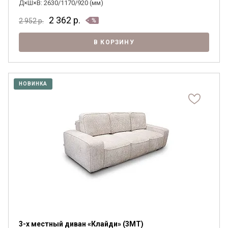
Д×Ш×В: 2630/1170/920 (мм)
2 362
р.
2 952
р.
В КОРЗИНУ
НОВИНКА
3-х местный диван «Клайди» (3MT)