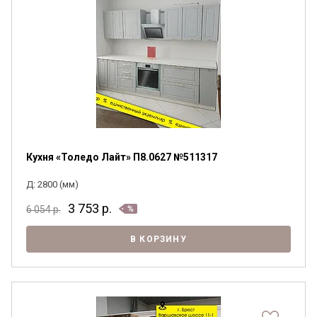
Кухня «Толедо Лайт» П8.0627 №511317
Д: 2800 (мм)
3 753
р.
6 054
р.
В КОРЗИНУ