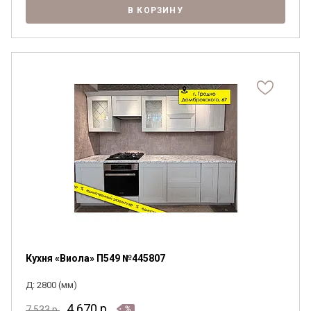
В КОРЗИНУ
Кухня «Виола» П549 №445807
Д: 2800 (мм)
4 670
р.
7 533
р.