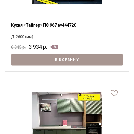
Кухня «Тайгер» П8.967 №444720
Я ознакомлен с
Политикой
в отношении
Д: 2600 (мм)
обработки персональных данных и
согласен на их обработку.
3 934
р.
6 345
р.
В КОРЗИНУ