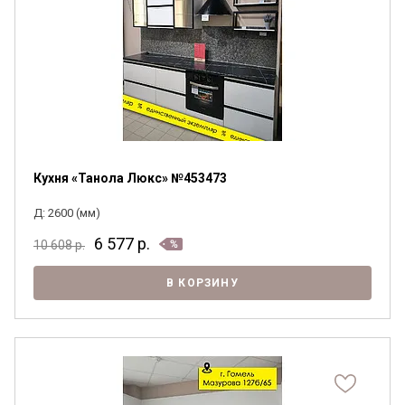
Кухня «Танола Люкс» №453473
Д: 2600 (мм)
6 577
р.
10 608
р.
В КОРЗИНУ