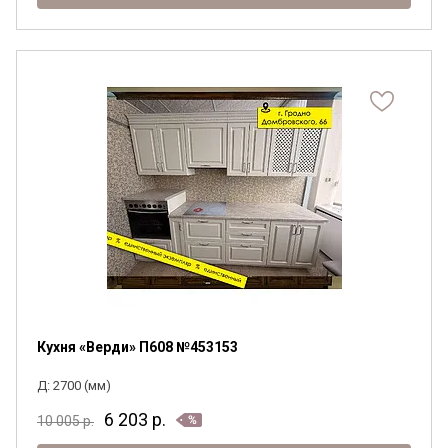
Кухня «Верди» П608 №453153
Д: 2700 (мм)
6 203
р.
10 005
р.