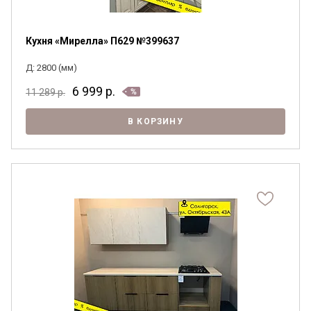
Кухня «Мирелла» П629 №399637
Д: 2800 (мм)
6 999
р.
11 289
р.
В КОРЗИНУ