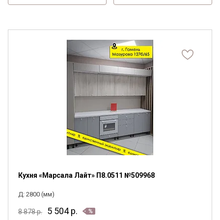
Кухня «Марсала Лайт» П8.0511 №509968
Д: 2800 (мм)
5 504
р.
8 878
р.