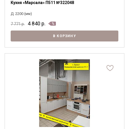
Кухня «Марсала» П511 №322048
Д: 2200 (мм)
4 840
р.
7 771
р.
В КОРЗИНУ