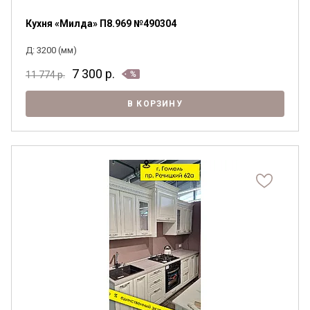
Кухня «Милда» П8.969 №490304
Д: 3200 (мм)
7 300
р.
11 774
р.
В КОРЗИНУ