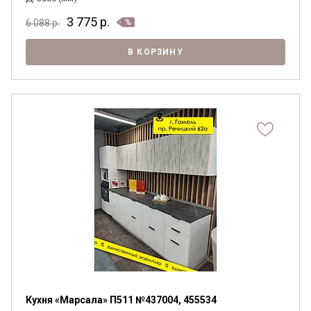
3 775
р.
6 088
р.
В КОРЗИНУ
Кухня «Марсала» П511 №437004, 455534