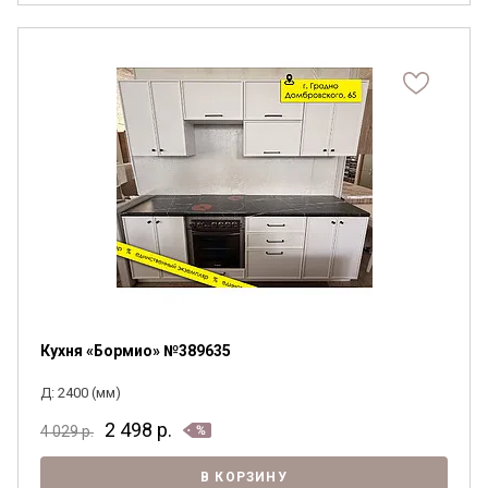
Кухня «Бормио» №389635
Д: 2400 (мм)
2 498
р.
4 029
р.
В КОРЗИНУ