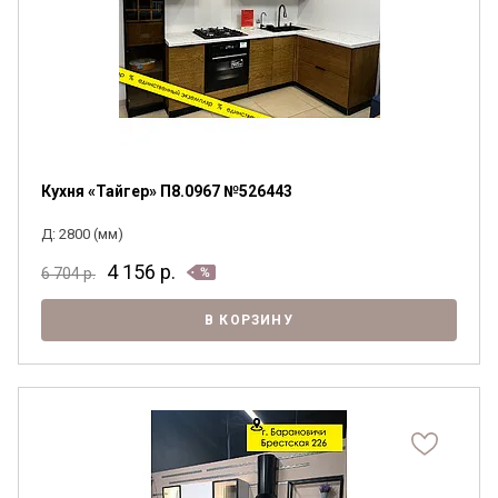
Кухня «Тайгер» П8.0967 №526443
Д: 2800 (мм)
4 156
р.
6 704
р.
В КОРЗИНУ