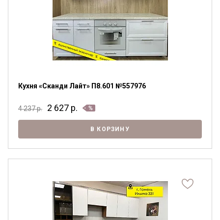
Кухня «Сканди Лайт» П8.601 №557976
2 627
р.
4 237
р.
В КОРЗИНУ