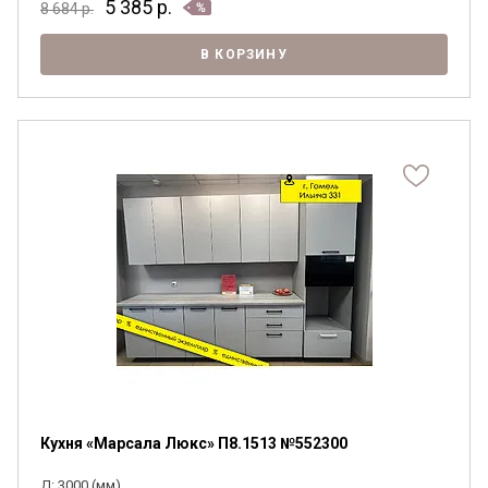
5 385
р.
8 684
р.
В КОРЗИНУ
Кухня «Марсала Люкс» П8.1513 №552300
Д: 3000 (мм)