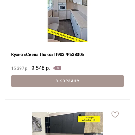
Кухня «Сиена Люкс» П903 №538305
9 546
р.
15 397
р.
В КОРЗИНУ