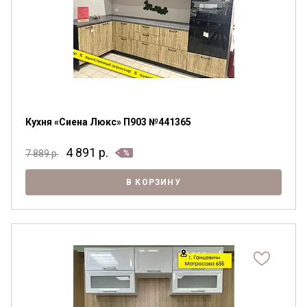
Кухня «Сиена Люкс» П903 №441365
4 891
р.
7 889
р.
В КОРЗИНУ