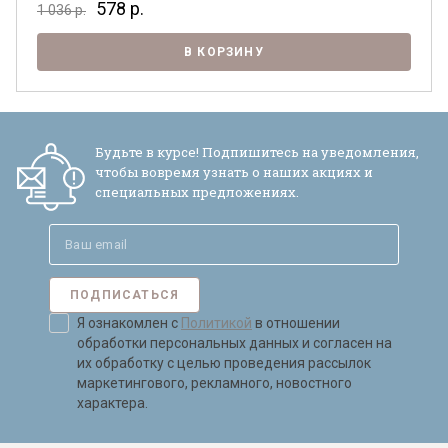
578
р.
1 036
р.
В КОРЗИНУ
Я ознакомлен с
Политикой
в отношении
обработки персональных данных и
согласен на их обработку.
Будьте в курсе! Подпишитесь на уведомления,
чтобы вовремя узнать о наших акциях и
специальных предложениях.
ПОДПИСАТЬСЯ
Я ознакомлен с
Политикой
в отношении
обработки персональных данных и согласен на
их обработку с целью проведения рассылок
маркетингового, рекламного, новостного
характера.