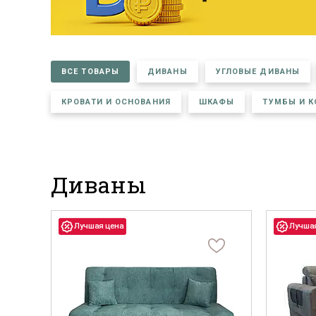
Тахты
Шкафы и
Кушетки/Мини диваны
Тумбы и
Банкетки
Столы
Мягкие кровати
Стулья
Зеркала,
ВСЕ ТОВАРЫ
ДИВАНЫ
УГЛОВЫЕ ДИВАНЫ
КРОВАТИ И ОСНОВАНИЯ
ШКАФЫ
ТУМБЫ И 
Прочая продукция
Н
Диваны