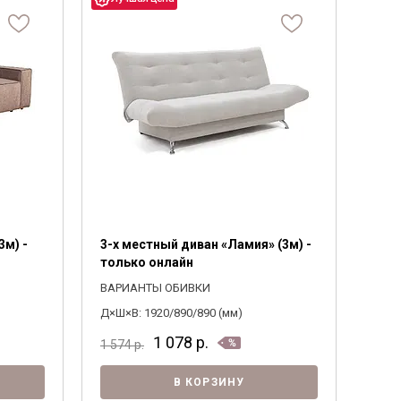
3м) -
3-х местный диван «Ламия» (3м) -
только онлайн
ВАРИАНТЫ ОБИВКИ
Д×Ш×В: 1920/890/890 (мм)
1 078
р.
1 574
р.
В КОРЗИНУ