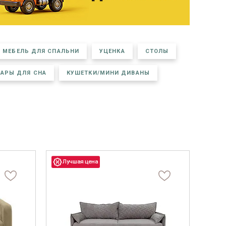
Фанера
Мебельный щит
Пиломатериалы
Гнутоклееные детали
Топливные брикеты
МЕБЕЛЬ ДЛЯ СПАЛЬНИ
УЦЕНКА
СТОЛЫ
Щепа древесная
ВАРЫ ДЛЯ СНА
КУШЕТКИ/МИНИ ДИВАНЫ
Коллекции