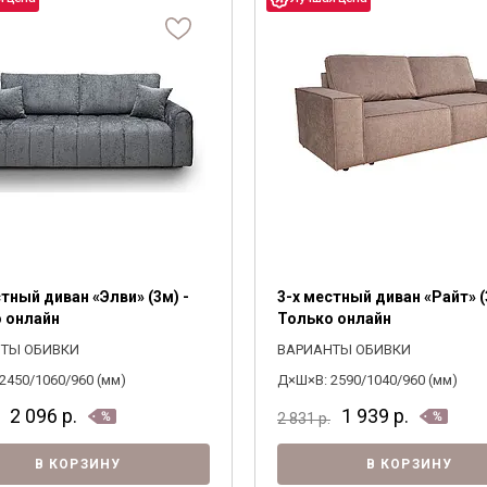
стный диван «Элви» (3м) -
3-х местный диван «Райт» (
 онлайн
Только онлайн
ТЫ ОБИВКИ
ВАРИАНТЫ ОБИВКИ
2450/1060/960 (мм)
Д×Ш×В: 2590/1040/960 (мм)
2 096
р.
1 939
р.
2 831
р.
В КОРЗИНУ
В КОРЗИНУ