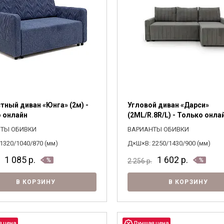
стный диван «Юнга» (2м) -
Угловой диван «Дарси»
 онлайн
(2ML/R.8R/L) - Только онла
ТЫ ОБИВКИ
ВАРИАНТЫ ОБИВКИ
1320/1040/870 (мм)
Д×Ш×В: 2250/1430/900 (мм)
1 085
р.
1 602
р.
2 256
р.
В КОРЗИНУ
В КОРЗИНУ