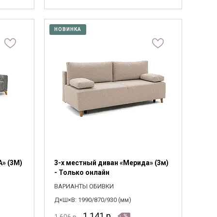
НОВИНКА
А» (3M)
3-х местный диван «Мерида» (3м)
- Только онлайн
ВАРИАНТЫ ОБИВКИ
Д×Ш×В: 1990/870/930 (мм)
1 141
р.
1 606
р.