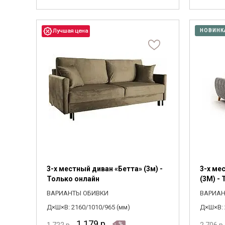
НОВИНК
3-х местный диван «Бетта» (3м) -
3-х ме
Только онлайн
(3M) -
ВАРИАНТЫ ОБИВКИ
ВАРИАН
Д×Ш×В: 2160/1010/965 (мм)
Д×Ш×В: 
1 179
р.
1 722
р.
2 706
р.