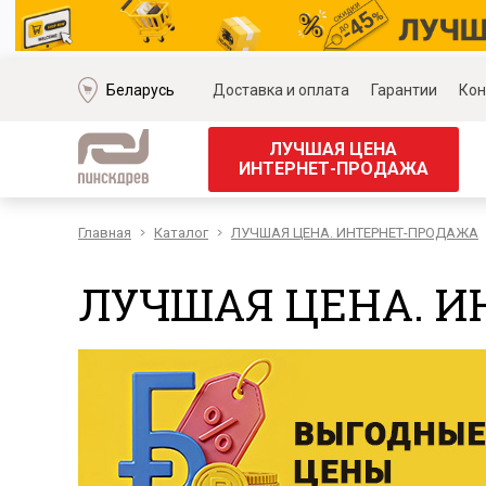
Беларусь
Доставка и оплата
Гарантии
Кон
ЛУЧШАЯ ЦЕНА
ИНТЕРНЕТ-ПРОДАЖА
Главная
Каталог
ЛУЧШАЯ ЦЕНА. ИНТЕРНЕТ-ПРОДАЖА
Мягкая мебель
Корпус
Наборы мягкой мебели
Наборы д
ЛУЧШАЯ ЦЕНА. 
Модульные диваны
Наборы д
Диваны «Премиум»
Наборы д
Диваны
Наборы 
Кожаные диваны
Наборы д
Угловые диваны
Наборы д
Прямые диваны
Обеденн
Кресла
Кровати 