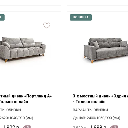
А
НОВИНКА
Я ознакомлен с
Политикой
в отношении
обработки персональных данных и
согласен на их обработку.
стный диван «Портланд А»
3-х местный диван «Одрия 
 Только онлайн
- Только онлайн
ТЫ ОБИВКИ
ВАРИАНТЫ ОБИВКИ
2620/1040/930 (мм)
Д×Ш×В: 2400/1060/990 (мм)
1 922
р.
1 999
р.
2 829
р.