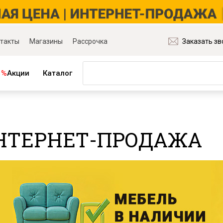
такты
Магазины
Рассрочка
Заказать зв
%
Акции
Каталог
ная мебель
Матрасы и товары для сна
ля гостиной
Матрасы
ИНТЕРНЕТ-ПРОДАЖА
ля спальни
Распродажа матрасов
ля детской
Матрасы для диванов
для прихожей
Наматрасники
ля кабинета
Подушки
ля столовой
Плед
ые группы
Постельное бельё
и основания