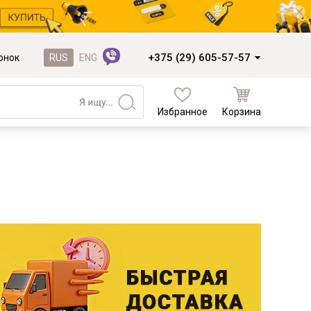
+375 (29) 605-57-57
онок
RUS
ENG
Избранное
Корзина
Кухни и фасады
Кухни под заказ
Кухни из готовых модулей
Распродажа остатков столешниц
Распродажа уценённых выставочных
образцов
Наполнение кухонь
Деревообработка