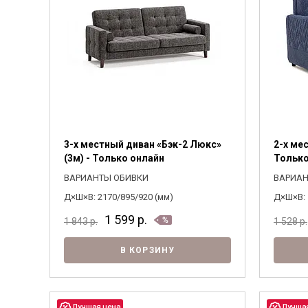
3-х местный диван «Бэк-2 Люкс»
2-х ме
(3м) - Только онлайн
Только
ВАРИАНТЫ ОБИВКИ
ВАРИАН
Д×Ш×В: 2170/895/920 (мм)
Д×Ш×В: 
1 599
р.
1 843
р.
1 528
р.
В КОРЗИНУ