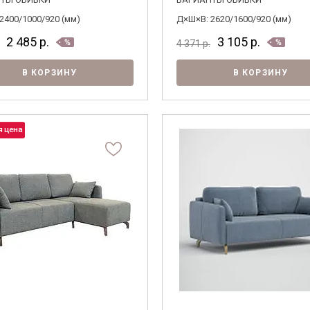
2400/1000/920 (мм)
Д×Ш×В: 2620/1600/920 (мм)
2 485
р.
3 105
р.
4 371
р.
В КОРЗИНУ
В КОРЗИНУ