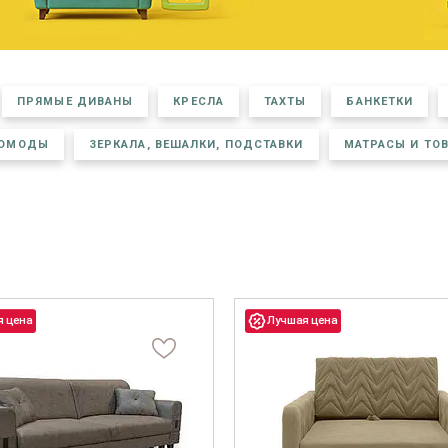
 стеллажи
 комоды
 полки, вешалки, подставки
ПРЯМЫЕ ДИВАНЫ
КРЕСЛА
ТАХТЫ
БАНКЕТКИ
КОМОДЫ
ЗЕРКАЛА, ВЕШАЛКИ, ПОДСТАВКИ
МАТРАСЫ И ТО
овинки
Комнаты