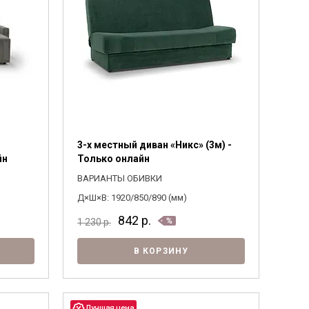
3-х местный диван «Никс» (3м) -
йн
Только онлайн
ВАРИАНТЫ ОБИВКИ
Д×Ш×В: 1920/850/890 (мм)
842
р.
1 230
р.
В КОРЗИНУ