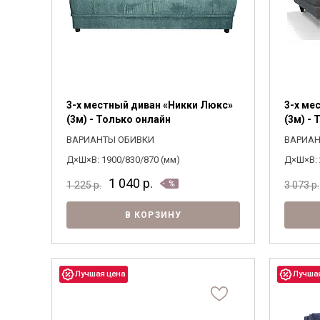
3-х местный диван «Никки Люкс»
3-х ме
(3м) - Только онлайн
(3м) -
ВАРИАНТЫ ОБИВКИ
ВАРИАН
Д×Ш×В: 1900/830/870 (мм)
Д×Ш×В: 
1 040
р.
1 225
р.
3 073
р.
В КОРЗИНУ