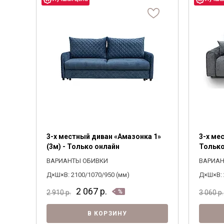
3-х местный диван «Амазонка 1»
3-х ме
(3м) - Только онлайн
Только
ВАРИАНТЫ ОБИВКИ
ВАРИАН
Д×Ш×В: 2100/1070/950 (мм)
Д×Ш×В: 
2 067
р.
2 910
р.
3 060
р.
В КОРЗИНУ