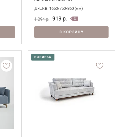
Д×Ш×В: 1650/750/860 (мм)
919
р.
1 294
р.
В КОРЗИНУ
НОВИНКА