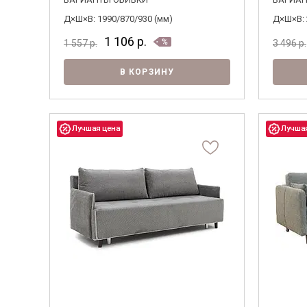
Д×Ш×В: 1990/870/930 (мм)
Д×Ш×В: 
1 106
р.
1 557
р.
3 496
р.
В КОРЗИНУ