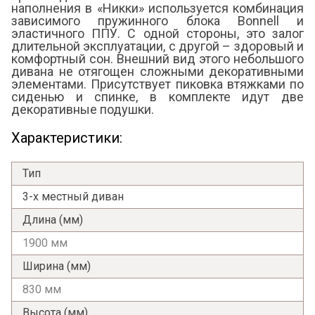
наполнения в «Никки» используется комбинация
зависимого пружинного блока Bonnell и
эластичного ППУ. С одной стороны, это залог
длительной эксплуатации, с другой – здоровый и
комфортный сон. Внешний вид этого небольшого
Я ознакомлен с
Политикой
в отношении
дивана не отягощен сложными декоративными
обработки персональных данных и
элементами. Присутствует пиковка втяжками по
согласен на их обработку.
сиденью и спинке, в комплекте идут две
декоративные подушки.
Характеристики:
Тип
3-х местный диван
Длина (мм)
1900 мм
Ширина (мм)
830 мм
Высота (мм)