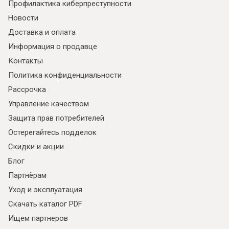
Профилактика киберпреступности
Я ознакомлен с
Политикой
в отношении
обработки персональных данных и
Новости
согласен на их обработку.
Доставка и оплата
Информация о продавце
Контакты
Политика конфиденциальности
Рассрочка
Управление качеством
Защита прав потребителей
Остерегайтесь подделок
Скидки и акции
Блог
Партнёрам
Уход и эксплуатация
Скачать каталог PDF
Ищем партнеров