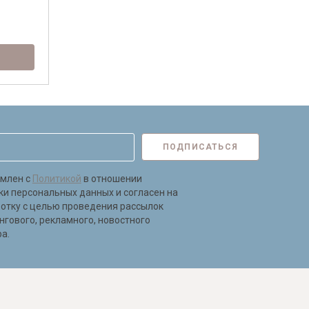
ПОДПИСАТЬСЯ
омлен с
Политикой
в отношении
ки персональных данных и согласен на
ботку с целью проведения рассылок
нгового, рекламного, новостного
а.