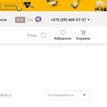
+375 (29) 605-57-57
онок
RUS
ENG
Избранное
Корзина
Кухни и фасады
Кухни под заказ
Кухни из готовых модулей
Распродажа остатков столешниц
Распродажа уценённых выставочных
образцов
Наполнение кухонь
 фильтр
По популярности
Деревообработка