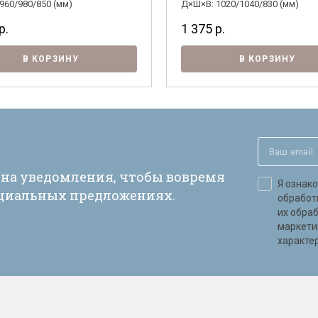
960/980/850 (мм)
Д×Ш×В: 1020/1040/830 (мм)
согласен на их обработку.
р.
1 375
р.
В КОРЗИНУ
В КОРЗИНУ
 на уведомления, чтобы вовремя
Я ознак
ециальных предложениях.
обработ
их обра
маркети
характер