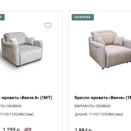
 стеллажи
 (мм)
Высота (мм)
й материал
ы
Цвет
Подлокотники
 комоды
—
—
рите
рите
Выберите
Выберите
А
НОВИНКА
 полки, вешалки, подставки
м трансформации
л ножек
Раскладной
Регулируемая спинка
1700
0
рите
рите
Выберите
Выберите
овинки
Комнаты
ОДОБРАТЬ
ОДОБРАТЬ
-кровать «Винчи А» (1MT)
Кресло-кровать «Винчи» (1
ТЫ ОБИВКИ
ВАРИАНТЫ ОБИВКИ
1110/1120/860 (мм)
Д×Ш×В: 1110/1120/860 (мм)
1 299
р.
1 884
р.