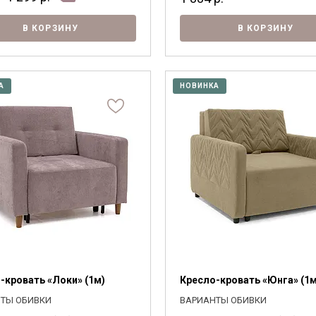
В КОРЗИНУ
В КОРЗИНУ
А
НОВИНКА
-кровать «Локи» (1м)
Кресло-кровать «Юнга» (1м
Я ознакомлен с
Политикой
в отношении
ТЫ ОБИВКИ
ВАРИАНТЫ ОБИВКИ
обработки персональных данных и