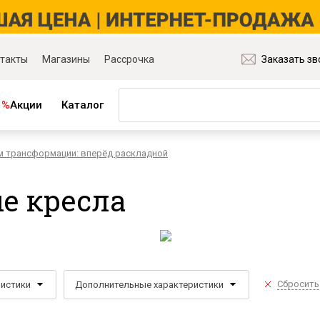
такты
Магазины
Рассрочка
Заказать зв
%
Акции
Каталог
м трансформации: вперёд раскладной
ная мебель
Матрасы и товары для сна
ля гостиной
Матрасы
е кресла
ля спальни
Распродажа матрасов
ля детской
Матрасы для диванов
для прихожей
Наматрасники
ля кабинета
Подушки
ля столовой
Плед
Сбросить
ристики
Дополнительные характеристики
ые группы
Постельное бельё
и основания