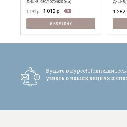
Д×Ш×В: 980/1070/820 (мм)
Д×Ш×В: 
1 012
р.
1 282
1 191
р.
В КОРЗИНУ
Будьте в курсе! Подпишитесь
узнать о наших акциях и сп