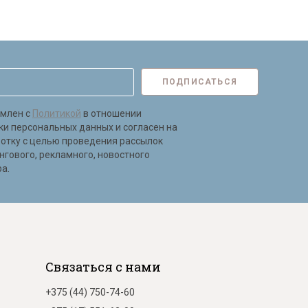
ПОДПИСАТЬСЯ
омлен с
Политикой
в отношении
ки персональных данных и согласен на
ботку с целью проведения рассылок
нгового, рекламного, новостного
а.
Связаться с нами
+375 (44) 750-74-60