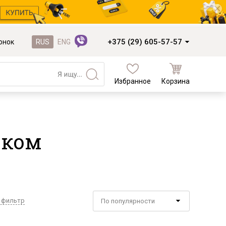
+375 (29) 605-57-57
онок
RUS
ENG
Избранное
Корзина
Кухни и фасады
Кухни под заказ
оком
Кухни из готовых модулей
Распродажа остатков столешниц
Распродажа уценённых выставочных
образцов
Наполнение кухонь
 фильтр
По популярности
Деревообработка