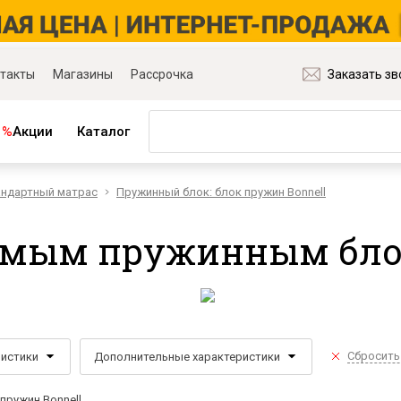
такты
Магазины
Рассрочка
Заказать зв
%
Акции
Каталог
тандартный матрас
Пружинный блок: блок пружин Bonnell
ная мебель
Матрасы и товары для сна
ля гостиной
Матрасы
симым пружинным бл
ля спальни
Распродажа матрасов
ля детской
Матрасы для диванов
для прихожей
Наматрасники
ля кабинета
Подушки
ля столовой
Плед
Сбросить
ристики
Дополнительные характеристики
ые группы
Постельное бельё
и основания
пружин Bonnell