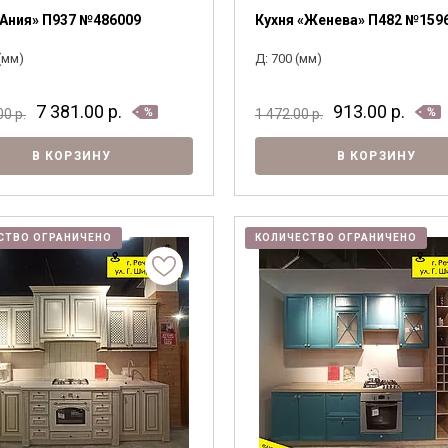
«Ания» П937 №486009
Кухня «Женева» П482 №159
(мм)
Д: 700 (мм)
7 381.00
р.
913.00
р.
.00
р.
1 472.00
р.
В КОРЗИНУ
В КОРЗИНУ
СТВО ОГРАНИЧЕНО
КОЛИЧЕСТВО ОГРАНИЧЕНО