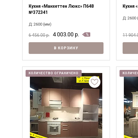
Кухня «Манхеттен Люкс» П648
Кухня 
№372341
Д: 2600 
Д: 2600 (мм)
4 003.00
р.
6 456.00
р.
11 904
В КОРЗИНУ
КОЛИЧЕСТВО ОГРАНИЧЕНО
КОЛИЧЕ