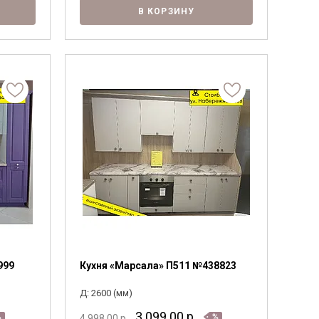
В КОРЗИНУ
999
Кухня «Марсала» П511 №438823
Д: 2600 (мм)
3 099.00
р.
4 998.00
р.