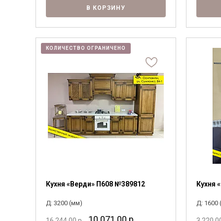
В КОРЗИНУ
КОЛИЧЕСТВО ОГРАНИЧЕНО
Кухня «Верди» П608 №389812
Кухня 
Д: 3200 (мм)
Д: 1600 
10 071.00
р.
16 244.00
р.
3 220.0