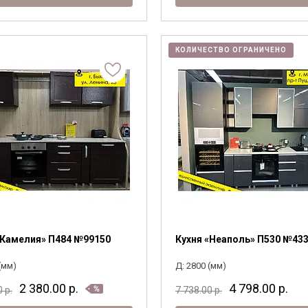
КОЛИЧЕСТВО ОГРАНИЧЕНО
«Камелия» П484 №99150
Кухня «Неаполь» П530 №43
(мм)
Д: 2800 (мм)
2 380.00
р.
4 798.00
р.
0
р.
7 738.00
р.