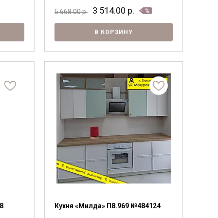
3 514.00
р.
5 668.00
р.
В КОРЗИНУ
8
Кухня «Милда» П8.969 №484124