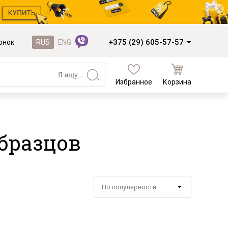
+375 (29) 605-57-57
онок
RUS
ENG
Избранное
Корзина
Кухни и фасады
Кухни под заказ
бразцов
Кухни из готовых модулей
Распродажа остатков столешниц
Распродажа уценённых выставочных
образцов
По популярности
Наполнение кухонь
Деревообработка