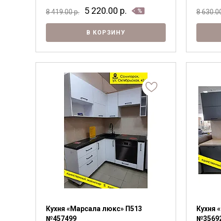
5 220.00
р.
8 419.00
р.
8 630.0
В КОРЗИНУ
Кухня «Марсала люкс» П513
Кухня 
№457499
№3569