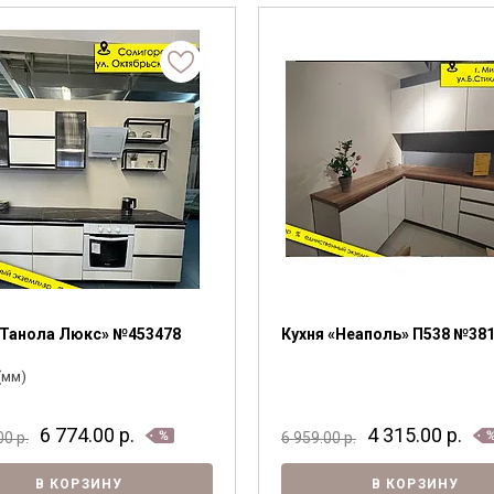
 стеллажи
—
 комоды
рите
Выберите
ПОДОБРАТЬ
1450
 полки, вешалки, подставки
овинки
Комнаты
«Танола Люкс» №453478
Кухня «Неаполь» П538 №38
(мм)
6 774.00
р.
4 315.00
р.
.00
р.
6 959.00
р.
В КОРЗИНУ
В КОРЗИНУ