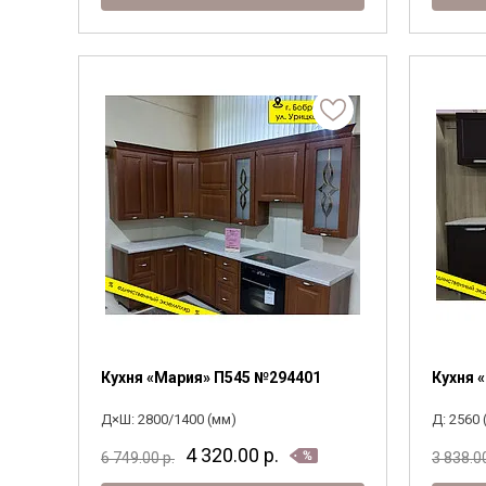
Кухня «Мария» П545 №294401
Кухня 
Д×Ш: 2800/1400 (мм)
Д: 2560 
4 320.00
р.
6 749.00
р.
3 838.0