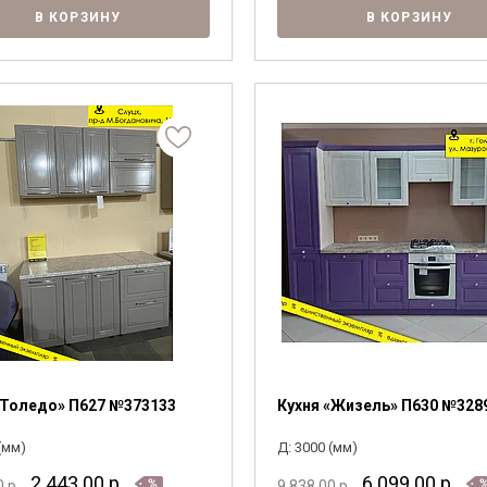
В КОРЗИНУ
В КОРЗИНУ
«Толедо» П627 №373133
Кухня «Жизель» П630 №328
(мм)
Д: 3000 (мм)
2 443.00
р.
6 099.00
р.
0
р.
9 838.00
р.