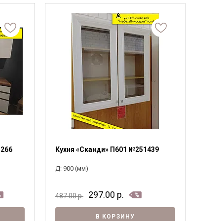
Фанера
ПОДОБРАТЬ
Мебельный щит
Пиломатериалы
Гнутоклееные детали
Топливные брикеты
Щепа древесная
Коллекции
1266
Кухня «Сканди» П601 №251439
Д: 900 (мм)
297.00
р.
487.00
р.
В КОРЗИНУ