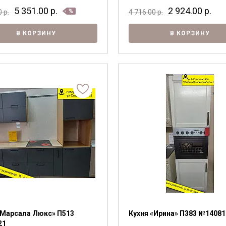
5 351.00
р.
2 924.00
р.
0
р.
4 716.00
р.
В КОРЗИНУ
В КОРЗИНУ
Я ознакомлен с
Политикой
в отношении
обработки персональных данных и
согласен на их обработку.
«Марсала Люкс» П513
Кухня «Ирина» П383 №14081
21