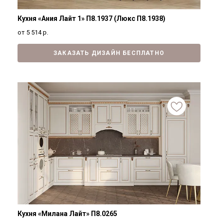
Кухня «Ания Лайт 1» П8.1937 (Люкс П8.1938)
от 5 514
р.
Я ознакомлен с
Политикой
в отношении
ЗАКАЗАТЬ ДИЗАЙН БЕСПЛАТНО
обработки персональных данных и
согласен на их обработку.
Кухня «Милана Лайт» П8.0265