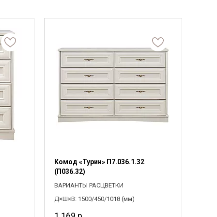
Фанера
Цвет
Мебельный щит
ПОДОБРАТЬ
Пиломатериалы
Выберите
ПОДОБРАТЬ
Гнутоклееные детали
Топливные брикеты
2266
Щепа древесная
Коллекции
Комод «Турин» П7.036.1.32
(П036.32)
ВАРИАНТЫ РАСЦВЕТКИ
Д×Ш×В: 1500/450/1018 (мм)
1 169
р.