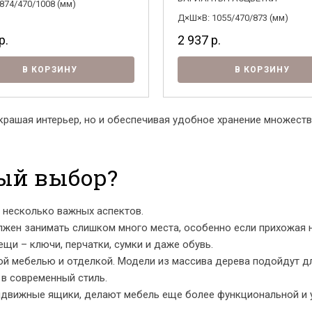
874/470/1008 (мм)
Д×Ш×В: 1055/470/873 (мм)
р.
2 937
р.
В КОРЗИНУ
В КОРЗИНУ
украшая интерьер, но и обеспечивая удобное хранение множест
Я ознакомлен с
Политикой
в отношении
обработки персональных данных и
ый выбор?
согласен на их обработку.
 несколько важных аспектов.
олжен занимать слишком много места, особенно если прихожая 
щи – ключи, перчатки, сумки и даже обувь.
й мебелью и отделкой. Модели из массива дерева подойдут дл
в современный стиль.
ыдвижные ящики, делают мебель еще более функциональной и 