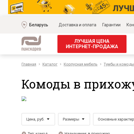
Беларусь
Доставка и оплата
Гарантии
Кон
ЛУЧШАЯ ЦЕНА
ИНТЕРНЕТ-ПРОДАЖА
Главная
Каталог
Корпусная мебель
Тумбы и комод
Мягкая мебель
Корпус
Наборы мягкой мебели
Наборы д
Комоды в прихож
Модульные диваны
Наборы д
Диваны «Премиум»
Наборы д
Диваны
Наборы 
Кожаные диваны
Наборы д
Угловые диваны
Наборы д
Цена, руб.
Размеры
Основные характе
Прямые диваны
Обеденн
Кресла
Кровати 
Тип: комод →
Назначение: в прихожую