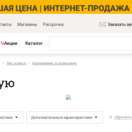
такты
Магазины
Рассрочка
Заказать зв
%
Акции
Каталог
ы
Тип: комод
Назначение: в прихожую
ная мебель
Матрасы и товары для сна
ля гостиной
Матрасы
ую
ля спальни
Распродажа матрасов
ля детской
Матрасы для диванов
для прихожей
Наматрасники
ля кабинета
Подушки
ля столовой
Плед
Сбросить
ристики
Дополнительные характеристики
ые группы
Постельное бельё
и основания