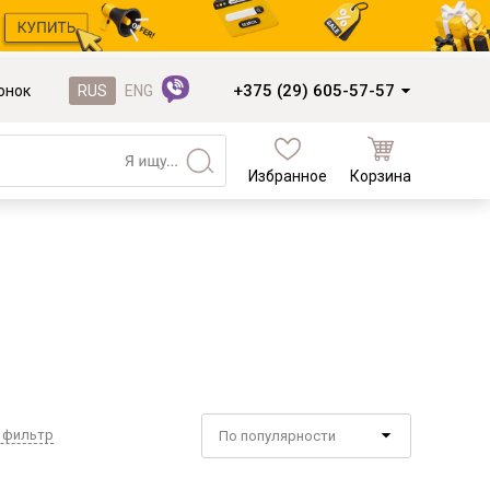
+375 (29) 605-57-57
онок
RUS
ENG
Избранное
Корзина
Кухни и фасады
Кухни под заказ
Кухни из готовых модулей
Распродажа остатков столешниц
Распродажа уценённых выставочных
образцов
Наполнение кухонь
 фильтр
По популярности
Деревообработка