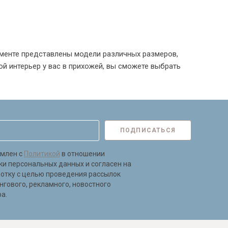
именте представлены модели различных размеров,
ой интерьер у вас в прихожей, вы сможете выбрать
ПОДПИСАТЬСЯ
омлен с
Политикой
в отношении
ки персональных данных и согласен на
ботку с целью проведения рассылок
нгового, рекламного, новостного
а.