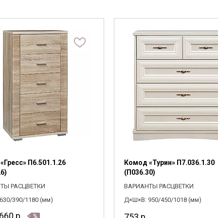
 стеллажи
 (мм)
Высота (мм)
й материал
ние
Подсветка
Комплектация
 комоды
—
—
рите
хожую,
Выберите
Выберите
 полки, вешалки, подставки
1000
288
ПОДОБРАТЬ
рите
овинки
Комнаты
«Гресс» П6.501.1.26
Комод «Турин» П7.036.1.30
6)
(П036.30)
ТЫ РАСЦВЕТКИ
ВАРИАНТЫ РАСЦВЕТКИ
630/390/1180 (мм)
Д×Ш×В: 950/450/1018 (мм)
660
р.
753
р.