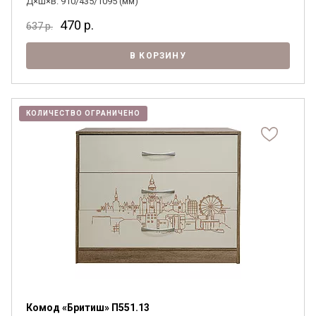
Д×Ш×В: 910/435/1095 (мм)
470
р.
637
р.
В КОРЗИНУ
КОЛИЧЕСТВО ОГРАНИЧЕНО
Комод «Бритиш» П551.13