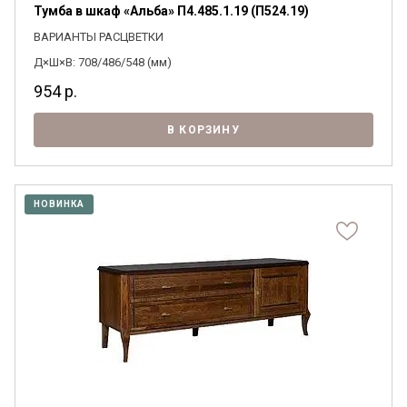
Тумба в шкаф «Альба» П4.485.1.19 (П524.19)
ВАРИАНТЫ РАСЦВЕТКИ
Д×Ш×В: 708/486/548 (мм)
954
р.
Я ознакомлен с
Политикой
в отношении
обработки персональных данных и
В КОРЗИНУ
согласен на их обработку.
НОВИНКА