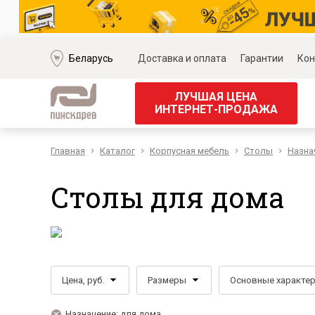
Беларусь
Доставка и оплата
Гарантии
Кон
ЛУЧШАЯ ЦЕНА
ИНТЕРНЕТ-ПРОДАЖА
Главная
Каталог
Корпусная мебель
Столы
Назна
Мягкая мебель
Корпус
Наборы мягкой мебели
Наборы д
Столы для дома
Модульные диваны
Наборы д
Диваны «Премиум»
Наборы д
Диваны
Наборы 
Кожаные диваны
Наборы д
Угловые диваны
Наборы д
Цена, руб.
Размеры
Основные характе
Прямые диваны
Обеденн
Кресла
Кровати 
Назначение: для дома