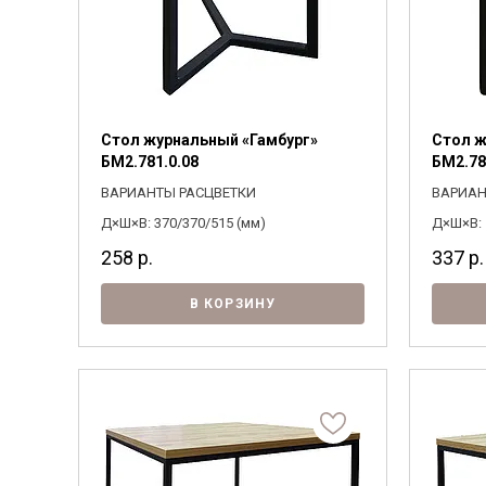
Стол журнальный «Гамбург»
Стол ж
БМ2.781.0.08
БМ2.78
ВАРИАНТЫ РАСЦВЕТКИ
ВАРИАН
Д×Ш×В: 370/370/515 (мм)
Д×Ш×В: 
258
р.
337
р.
В КОРЗИНУ