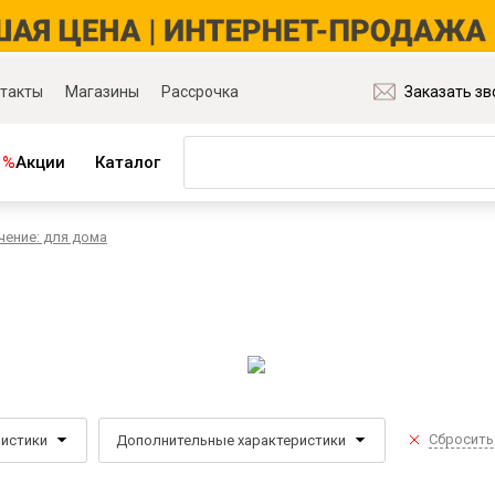
такты
Магазины
Рассрочка
Заказать зв
%
Акции
Каталог
чение: для дома
ная мебель
Матрасы и товары для сна
ля гостиной
Матрасы
ля спальни
Распродажа матрасов
ля детской
Матрасы для диванов
для прихожей
Наматрасники
ля кабинета
Подушки
ля столовой
Плед
Сбросить
ристики
Дополнительные характеристики
ые группы
Постельное бельё
и основания