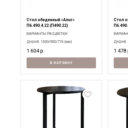
Стол обеденный «Альт»
Стол о
П6.490.4.22 (П490.22)
П6.490.
ВАРИАНТЫ РАСЦВЕТКИ
ВАРИАН
Д×Ш×В: 1500/900/776 (мм)
Д×Ш×В: 
1 604
р.
1 478
В КОРЗИНУ