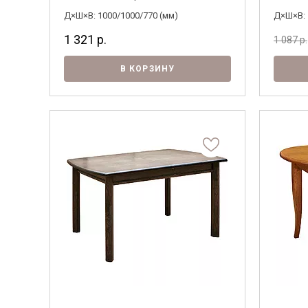
Д×Ш×В: 1000/1000/770 (мм)
Д×Ш×В: 
1 321
р.
1 087
р.
В КОРЗИНУ