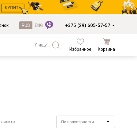
+375 (29) 605-57-57
онок
RUS
ENG
Избранное
Корзина
Кухни и фасады
Кухни под заказ
Кухни из готовых модулей
Распродажа остатков столешниц
Распродажа уценённых выставочных
образцов
Наполнение кухонь
 фильтр
По популярности
Деревообработка