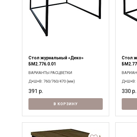
Стол журнальный «Деко»
Стол ж
БМ2.776.0.01
БМ2.77
ВАРИАНТЫ РАСЦВЕТКИ
ВАРИАН
Д×Ш×В: 760/760/470 (мм)
Д×Ш×В: 
391
р.
330
р.
В КОРЗИНУ