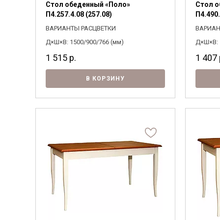
Стол обеденный «Поло»
Стол о
П4.257.4.08 (257.08)
П4.490.
ВАРИАНТЫ РАСЦВЕТКИ
ВАРИАН
Д×Ш×В: 1500/900/766 (мм)
Д×Ш×В: 
1 515
р.
1 407
В КОРЗИНУ