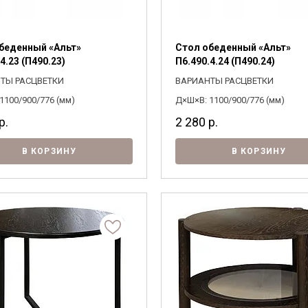
беденный «Альт»
Стол обеденный «Альт»
4.23 (П490.23)
П6.490.4.24 (П490.24)
Я ознакомлен с
Политикой
в отношении
ТЫ РАСЦВЕТКИ
ВАРИАНТЫ РАСЦВЕТКИ
обработки персональных данных и
согласен на их обработку.
1100/900/776 (мм)
Д×Ш×В: 1100/900/776 (мм)
р.
2 280
р.
В КОРЗИНУ
В КОРЗИНУ