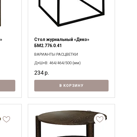
»
Стол журнальный «Деко»
БМ2.776.0.41
ВАРИАНТЫ РАСЦВЕТКИ
Д×Ш×В: 464/464/500 (мм)
234
р.
В КОРЗИНУ