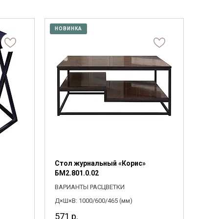
Фанера
Цвет
Назначение
Мебельный щит
Пиломатериалы
Выберите
Для дома,
НОВИНКА
ПОДОБРАТЬ
Гнутоклееные детали
Топливные брикеты
Массив
2300
Щепа древесная
ПОДОБРАТЬ
Выберите
Коллекции
Стол журнальный «Корис»
БМ2.801.0.02
ВАРИАНТЫ РАСЦВЕТКИ
Д×Ш×В: 1000/600/465 (мм)
571
р.