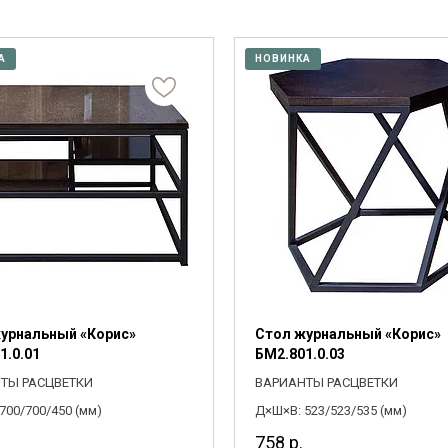
 стеллажи
 (мм)
Высота (мм)
й материал
Подсветка
Механизм
 комоды
—
—
рите
рите
Выберите
Выберите
А
НОВИНКА
 полки, вешалки, подставки
м трансформации
Стиль
Наличие тумбы
2130
0
рите
рите
Выберите
Выберите
овинки
Комнаты
урнальный «Корис»
Стол журнальный «Корис»
1.0.01
БМ2.801.0.03
ТЫ РАСЦВЕТКИ
ВАРИАНТЫ РАСЦВЕТКИ
700/700/450 (мм)
Д×Ш×В: 523/523/535 (мм)
758
р.