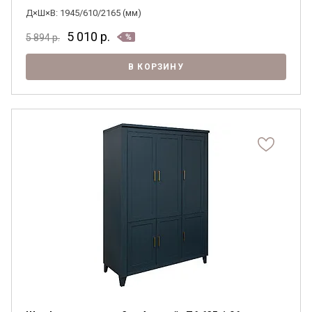
Д×Ш×В: 1945/610/2165 (мм)
5 010
р.
5 894
р.
В КОРЗИНУ