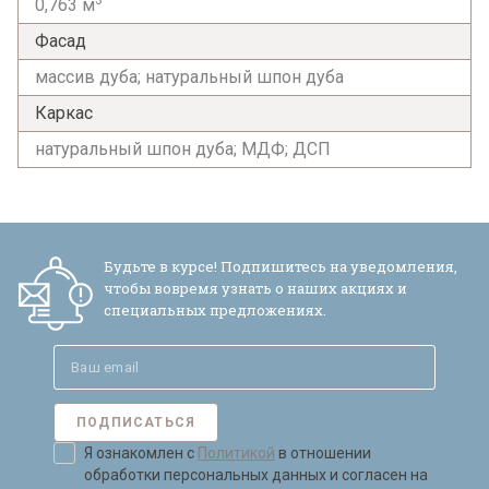
3
0,763 м
Фасад
массив дуба; натуральный шпон дуба
Каркас
Я ознакомлен с
Политикой
в отношении
натуральный шпон дуба; МДФ; ДСП
обработки персональных данных и
согласен на их обработку.
Будьте в курсе! Подпишитесь на уведомления,
чтобы вовремя узнать о наших акциях и
специальных предложениях.
ПОДПИСАТЬСЯ
Я ознакомлен с
Политикой
в отношении
обработки персональных данных и согласен на