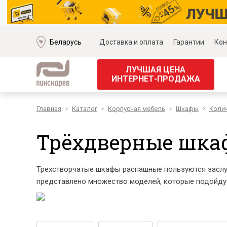
Беларусь
Доставка и оплата
Гарантии
Кон
ЛУЧШАЯ ЦЕНА
ИНТЕРНЕТ-ПРОДАЖА
Главная
Каталог
Корпусная мебель
Шкафы
Колич
Мягкая мебель
Корпус
Наборы мягкой мебели
Наборы д
Трёхдверные шка
Модульные диваны
Наборы д
Диваны «Премиум»
Наборы д
Диваны
Наборы 
Трехстворчатые шкафы распашные пользуются заслуж
Кожаные диваны
Наборы д
представлено множество моделей, которые подойдут
Угловые диваны
Наборы д
Прямые диваны
Обеденн
Кресла
Кровати 