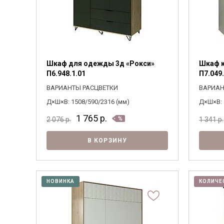
Шкаф для одежды 3д «Рокси»
Шкаф к
П6.948.1.01
П7.049.
ВАРИАНТЫ РАСЦВЕТКИ
ВАРИАН
Д×Ш×В: 1508/590/2316 (мм)
Д×Ш×В: 
1 765
р.
2 076
р.
1 341
р.
В КОРЗИНУ
НОВИНКА
КОЛИЧЕ