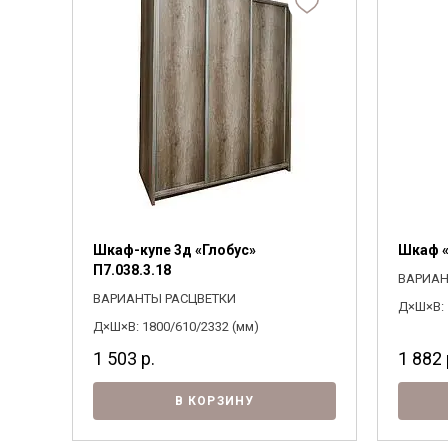
Шкаф-купе 3д «Глобус»
Шкаф «
П7.038.3.18
ВАРИАН
ВАРИАНТЫ РАСЦВЕТКИ
Д×Ш×В: 
Д×Ш×В: 1800/610/2332 (мм)
1 503
р.
1 882
В КОРЗИНУ