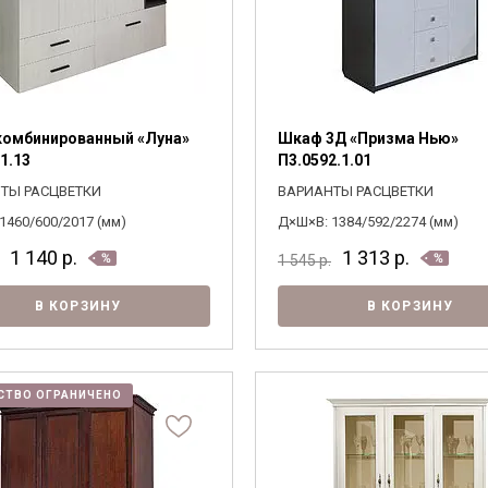
Я ознакомлен с
Политикой
в отношении
обработки персональных данных и
омбинированный «Луна»
Шкаф 3Д «Призма Нью»
согласен на их обработку.
1.13
П3.0592.1.01
ТЫ РАСЦВЕТКИ
ВАРИАНТЫ РАСЦВЕТКИ
1460/600/2017 (мм)
Д×Ш×В: 1384/592/2274 (мм)
1 140
р.
1 313
р.
1 545
р.
В КОРЗИНУ
В КОРЗИНУ
СТВО ОГРАНИЧЕНО