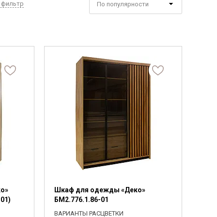
Фанера
 фильтр
По популярности
Мебельный щит
Пиломатериалы
Гнутоклееные детали
Цвет
Топливные брикеты
Выберите
Щепа древесная
ПОДОБРАТЬ
Тип сборки
2442
Коллекции
Выберите
ко»
Шкаф для одежды «Деко»
-01)
БМ2.776.1.86-01
ВАРИАНТЫ РАСЦВЕТКИ