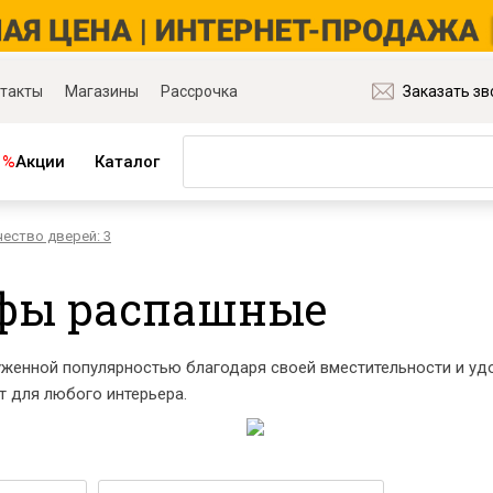
такты
Магазины
Рассрочка
Заказать зв
%
Акции
Каталог
ество дверей: 3
ная мебель
Матрасы и товары для сна
ля гостиной
Матрасы
фы распашные
ля спальни
Распродажа матрасов
ля детской
Матрасы для диванов
для прихожей
Наматрасники
енной популярностью благодаря своей вместительности и удо
ля кабинета
Подушки
 для любого интерьера.
ля столовой
Плед
ые группы
Постельное бельё
и основания