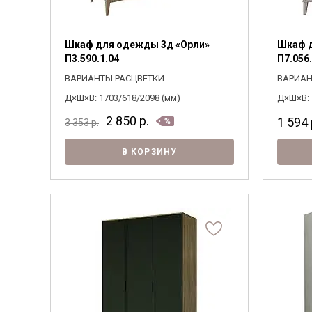
Шкаф для одежды 3д «Орли»
Шкаф д
П3.590.1.04
П7.056.
ВАРИАНТЫ РАСЦВЕТКИ
ВАРИАН
Д×Ш×В: 1703/618/2098 (мм)
Д×Ш×В: 
2 850
р.
1 594
3 353
р.
В КОРЗИНУ