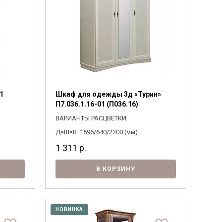
1
Шкаф для одежды 3д «Турин»
П7.036.1.16-01 (П036.16)
ВАРИАНТЫ РАСЦВЕТКИ
Д×Ш×В: 1596/640/2200 (мм)
1 311
р.
В КОРЗИНУ
НОВИНКА