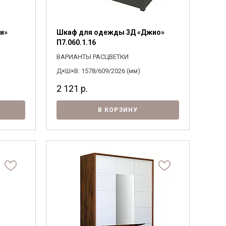
и»
Шкаф для одежды 3Д «Джио»
П7.060.1.16
ВАРИАНТЫ РАСЦВЕТКИ
Д×Ш×В: 1578/609/2026 (мм)
2 121
р.
В КОРЗИНУ