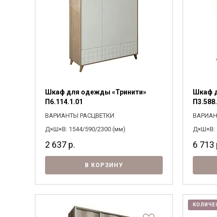
Шкаф для одежды «Тринити»
Шкаф д
П6.114.1.01
П3.588.
ВАРИАНТЫ РАСЦВЕТКИ
ВАРИАН
Д×Ш×В: 1544/590/2300 (мм)
Д×Ш×В: 
2 637
р.
6 713
В КОРЗИНУ
КОЛИЧЕ