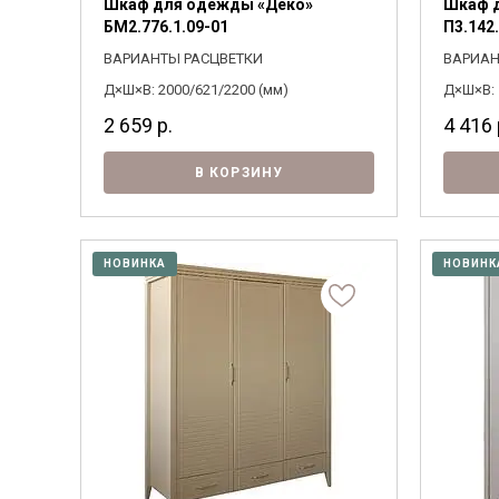
Шкаф для одежды «Деко»
Шкаф д
БМ2.776.1.09-01
П3.142.
ВАРИАНТЫ РАСЦВЕТКИ
ВАРИАН
Д×Ш×В: 2000/621/2200 (мм)
Д×Ш×В: 
2 659
р.
4 416
В КОРЗИНУ
НОВИНКА
НОВИНК