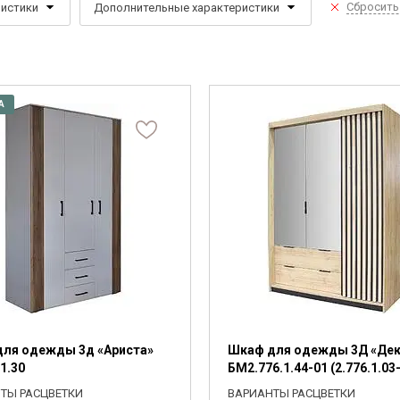
 стеллажи
Сбросить
ристики
Дополнительные характеристики
 комоды
 (мм)
Высота (мм)
й материал
тация
Подсветка
 полки, вешалки, подставки
ПОДОБРАТЬ
—
—
рите
рите
Выберите
А
тво дверей
Стиль
1378
323
овинки
Комнаты
Выберите
ОДОБРАТЬ
ля одежды 3д «Ариста»
Шкаф для одежды 3Д «Де
1.30
БМ2.776.1.44-01 (2.776.1.03
ТЫ РАСЦВЕТКИ
ВАРИАНТЫ РАСЦВЕТКИ