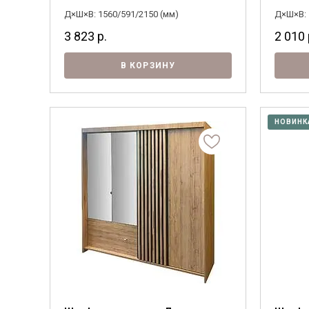
Д×Ш×В: 1560/591/2150 (мм)
Д×Ш×В: 
3 823
р.
2 010
В КОРЗИНУ
НОВИНК