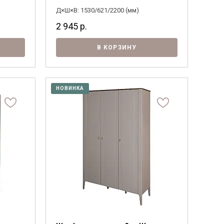
Д×Ш×В: 1530/621/2200 (мм)
2 945
р.
В КОРЗИНУ
НОВИНКА