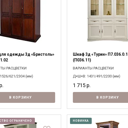
ля одежды 3д «Бристоль»
Шкаф 3д «Турин» П7.036.0.1
1.02
(П036.11)
ТЫ РАСЦВЕТКИ
ВАРИАНТЫ РАСЦВЕТКИ
1526/621/2304 (мм)
Д×Ш×В: 1431/491/2200 (мм)
р.
1 715
р.
В КОРЗИНУ
В КОРЗИНУ
СТВО ОГРАНИЧЕНО
НОВИНКА