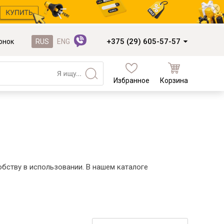
+375 (29) 605-57-57
онок
RUS
ENG
Избранное
Корзина
Кухни и фасады
Кухни под заказ
Кухни из готовых модулей
Распродажа остатков столешниц
Распродажа уценённых выставочных
бству в использовании. В нашем каталоге
образцов
Наполнение кухонь
Деревообработка