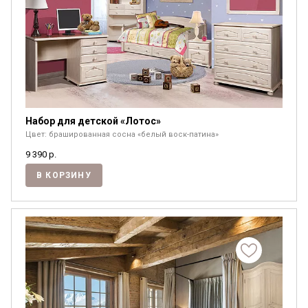
Набор для детской «Лотос»
Цвет: брашированная сосна «белый воск-патина»
9 390
р.
В КОРЗИНУ