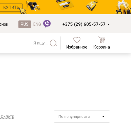
+375 (29) 605-57-57
онок
RUS
ENG
Избранное
Корзина
Кухни и фасады
Кухни под заказ
Кухни из готовых модулей
Распродажа остатков столешниц
Распродажа уценённых выставочных
образцов
Наполнение кухонь
 фильтр
По популярности
Деревообработка