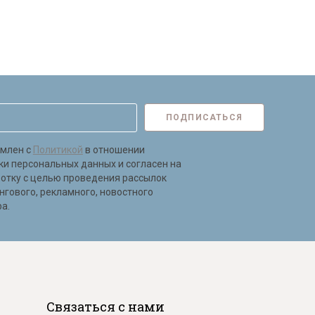
ПОДПИСАТЬСЯ
омлен с
Политикой
в отношении
ки персональных данных и согласен на
ботку с целью проведения рассылок
нгового, рекламного, новостного
а.
Связаться с нами