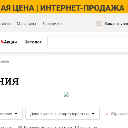
такты
Магазины
Рассрочка
Заказать зв
%
Акции
Каталог
вания
ная мебель
Матрасы и товары для сна
ля гостиной
Матрасы
ния
ля спальни
Распродажа матрасов
ля детской
Матрасы для диванов
для прихожей
Наматрасники
ля кабинета
Подушки
ля столовой
Плед
Сбросить
ристики
Дополнительные характеристики
ые группы
Постельное бельё
и основания
в сосны
Количество спальных мест: 1,5-спальное