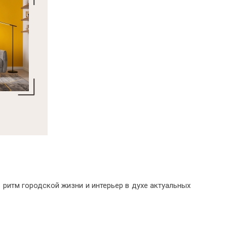
Фанера
Мебельный щит
Пиломатериалы
Гнутоклееные детали
Топливные брикеты
Щепа древесная
Коллекции
 ритм городской жизни и интерьер в духе актуальных