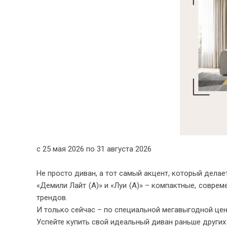
Тахты
Шкафы и
Кушетки/Мини диваны
Тумбы и
Банкетки
Столы
Мягкие кровати
Стулья
Зеркала,
Прочая продукция
Н
с 25 мая 2026 по 31 августа 2026
Не просто диван, а тот самый акцент, который дела
«Демили Лайт (А)» и «Луи (А)» – компактные, совре
трендов.
И только сейчас – по специальной мегавыгодной цен
Успейте купить свой идеальный диван раньше других