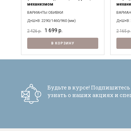
механизмом
механ
ВАРИАНТЫ ОБИВКИ
ВАРИАН
Д×Ш×В: 2290/1460/960 (мм)
Д×Ш×В: 
1 699
р.
2 426
р.
2 165
р.
В КОРЗИНУ
Будьте в курсе! Подпишитесь
узнать о наших акциях и сп