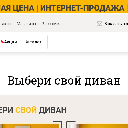
такты
Магазины
Рассрочка
Заказать зв
%
Акции
Каталог
ная мебель
Матрасы и товары для сна
ля гостиной
Матрасы
Выбери свой диван
ля спальни
Распродажа матрасов
ля детской
Матрасы для диванов
для прихожей
Наматрасники
ля кабинета
Подушки
ля столовой
Плед
ые группы
Постельное бельё
и основания