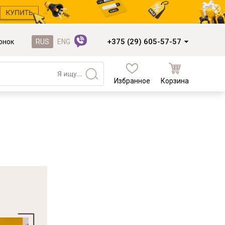
+375 (29) 605-57-57
онок
RUS
ENG
Избранное
Корзина
Кухни и фасады
Кухни под заказ
Кухни из готовых модулей
Распродажа остатков столешниц
Распродажа уценённых выставочных
образцов
Наполнение кухонь
Деревообработка