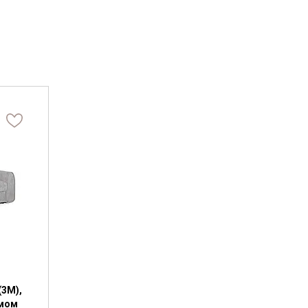
(3M),
змом