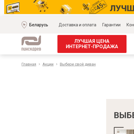
Беларусь
Доставка и оплата
Гарантии
Кон
ЛУЧШАЯ ЦЕНА
ИНТЕРНЕТ-ПРОДАЖА
Главная
Акции
Выбери свой диван
Мягкая мебель
Корпус
Наборы мягкой мебели
Наборы д
Модульные диваны
Наборы д
Диваны «Премиум»
Наборы д
Диваны
Наборы 
Кожаные диваны
Наборы д
Угловые диваны
Наборы д
Прямые диваны
Обеденн
Кресла
Кровати 