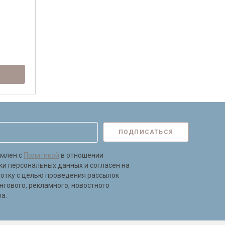
ПОДПИСАТЬСЯ
омлен с
Политикой
в отношении
ки персональных данных и согласен на
ботку с целью проведения рассылок
нгового, рекламного, новостного
а.