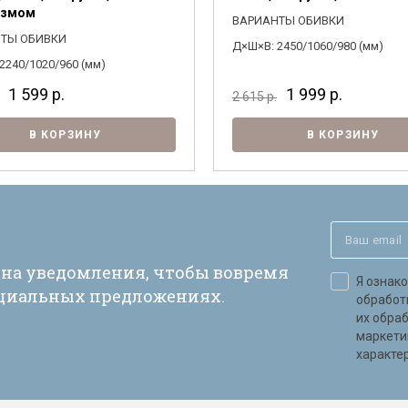
измом
обработки персональных данных и
ВАРИАНТЫ ОБИВКИ
согласен на их обработку.
ТЫ ОБИВКИ
Д×Ш×В: 2450/1060/980 (мм)
2240/1020/960 (мм)
1 599
р.
1 999
р.
2 615
р.
В КОРЗИНУ
В КОРЗИНУ
 на уведомления, чтобы вовремя
Я ознак
ециальных предложениях.
обработ
их обра
маркети
характер