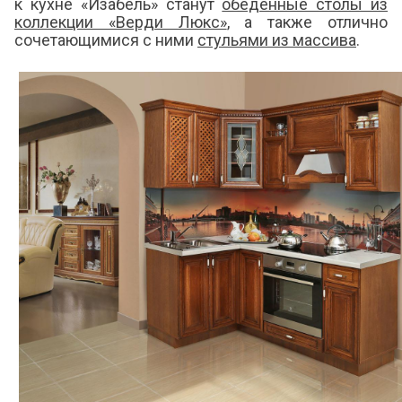
к кухне «Изабель» станут
обеденные столы из
коллекции «Верди Люкс»
, а также отлично
сочетающимися с ними
стульями из массива
.
Я ознакомлен с
Политикой
в отношении
обработки персональных данных и