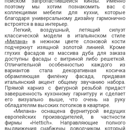
поиском запропастившейся кинзы. Именно
поэтому мы хотим познакомить вас с
коллекциями мебели для кухни, которые
благодаря универсальному дизайну гармонично
встроятся в ваш интерьер.
Легкий, воздушный, летящий силуэт
классической модели в итальянском стиле
«Милана»
в нежном цвете слоновой кости
подчеркнут изящной золотой линией. Кроме
глухих фасадов из массива дуба для заказа
доступны фасады с витриной либо решеткой.
Отличительной особенностью каждого из
вариантов стала декоративная косичка
обрамляющая филёнку фасада, придавая
итальянский акцент общему звучанию набора.
Прямой карниз с фигурной резьбой придаст
завершенность кухонному гарнитуру и сделает
его визуально выше, что очень на руку
обладателям высоких потолков в квартире.
«Милана» оснащена фурнитурой ведущих
европейских производителей, в частности
фирмы «Неttich». Направляющие полного
выдвижения снабжены доводчиком, который