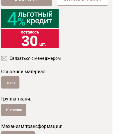
Фанера
Мебельный щит
Пиломатериалы
Гнутоклееные детали
Топливные брикеты
Щепа древесная
Коллекции
Связаться с менеджером
Основной материал:
ткань
Группа ткани:
19 группа
Механизм трансформации: