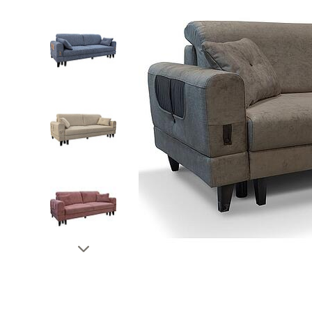
Тахты
Шкафы и
Кушетки/Мини диваны
Тумбы и
Банкетки
Столы
Мягкие кровати
Стулья
Зеркала,
Прочая продукция
Н