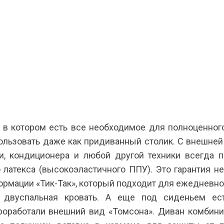
Я ознакомлен с
Политикой
в отношении
, в котором есть все необходимое для полноценног
обработки персональных данных и
ользовать даже как придиванный столик. С внешней
согласен на их обработку.
ки, кондиционера и любой другой техники всегда 
 латекса (высокоэластичного ППУ). Это гарантия не
формации «Тик-Так», который подходит для ежедневн
 двуспальная кровать. А еще под сиденьем ес
оработали внешний вид «Томсона». Диван комбини