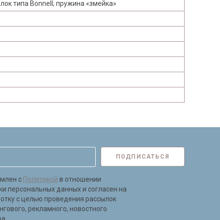
ок типа Bonnell; пружина «змейка»
ПОДПИСАТЬСЯ
омлен с
Политикой
в отношении
ки персональных данных и согласен на
ботку с целью проведения рассылок
нгового, рекламного, новостного
а.