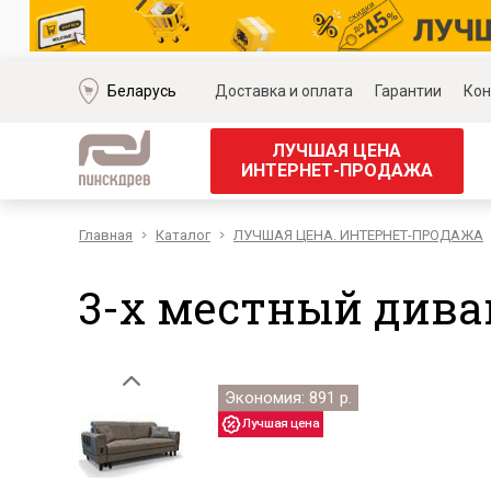
Беларусь
Доставка и оплата
Гарантии
Кон
ЛУЧШАЯ ЦЕНА
ИНТЕРНЕТ-ПРОДАЖА
Главная
Каталог
ЛУЧШАЯ ЦЕНА. ИНТЕРНЕТ-ПРОДАЖА
Мягкая мебель
Корпус
Наборы мягкой мебели
Наборы д
3-х местный диван
Модульные диваны
Наборы д
Диваны «Премиум»
Наборы д
Диваны
Наборы 
Кожаные диваны
Наборы д
Экономия: 891 р.
Угловые диваны
Наборы д
Прямые диваны
Обеденн
Кресла
Кровати 