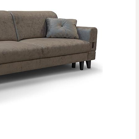
 стеллажи
 комоды
 полки, вешалки, подставки
овинки
Комнаты