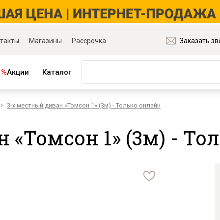
такты
Магазины
Рассрочка
Заказать зв
%
Акции
Каталог
3-х местный диван «Томсон 1» (3м) - Только онлайн
ная мебель
Матрасы и товары для сна
ля гостиной
Матрасы
 «Томсон 1» (3м) - То
ля спальни
Распродажа матрасов
ля детской
Матрасы для диванов
для прихожей
Наматрасники
ля кабинета
Подушки
ля столовой
Плед
ые группы
Постельное бельё
и основания