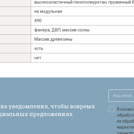
высокоэластичный пенополиуретан; пружинный бл
не модульная
490
фанера; ДВП; массив сосны
Массив древесины
есть
нет
 на уведомления, чтобы вовремя
Я ознак
ециальных предложениях.
обработ
их обра
маркети
характер