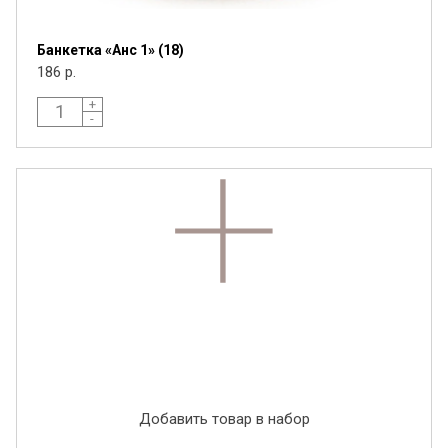
Банкетка «Анс 1» (18)
186 р.
+
-
Я ознакомлен с
Политикой
в отношении
обработки персональных данных и
согласен на их обработку.
Добавить товар в набор