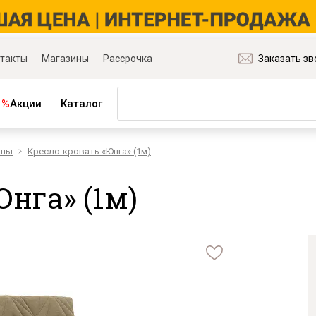
такты
Магазины
Рассрочка
Заказать зв
%
Акции
Каталог
аны
Кресло-кровать «Юнга» (1м)
ная мебель
Матрасы и товары для сна
ля гостиной
Матрасы
нга» (1м)
ля спальни
Распродажа матрасов
ля детской
Матрасы для диванов
для прихожей
Наматрасники
ля кабинета
Подушки
ля столовой
Плед
ые группы
Постельное бельё
и основания