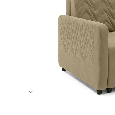
Тахты
Шкафы и
Кушетки/Мини диваны
Тумбы и
Банкетки
Столы
Мягкие кровати
Стулья
Зеркала,
Прочая продукция
Н