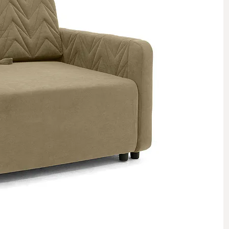
 стеллажи
 комоды
 полки, вешалки, подставки
овинки
Комнаты