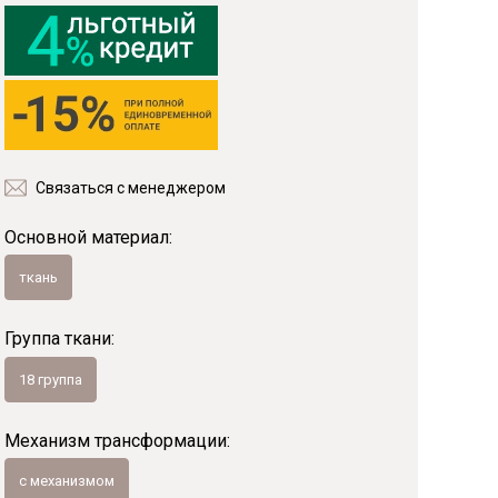
Фанера
Мебельный щит
Пиломатериалы
Гнутоклееные детали
Топливные брикеты
Щепа древесная
Связаться с менеджером
Коллекции
Основной материал:
ткань
Группа ткани:
18 группа
Механизм трансформации:
с механизмом