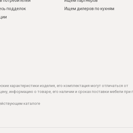
в потребителей
Ищем партнеров
есь подделок
Ищем дилеров по кухням
кции
ческие характеристики изделия, его комплектация могут отличаться от
ену, информацию о товаре, его наличии и сроках поставки мебели при 
действующем каталоге