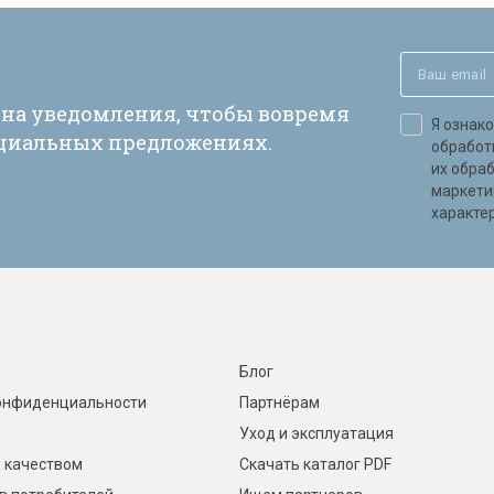
 на уведомления, чтобы вовремя
Я ознак
ециальных предложениях.
обработ
их обра
маркети
характер
Блог
онфиденциальности
Партнёрам
Уход и эксплуатация
 качеством
Скачать каталог PDF