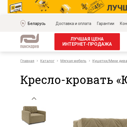
Беларусь
Доставка и оплата
Гарантии
Кон
ЛУЧШАЯ ЦЕНА
ИНТЕРНЕТ-ПРОДАЖА
Главная
Каталог
Мягкая мебель
Кушетки/Мини див
Мягкая мебель
Корпус
Наборы мягкой мебели
Наборы д
Кресло-кровать «Ю
Модульные диваны
Наборы д
Диваны «Премиум»
Наборы д
Диваны
Наборы 
Кожаные диваны
Наборы д
Угловые диваны
Наборы д
Прямые диваны
Обеденн
Кресла
Кровати 