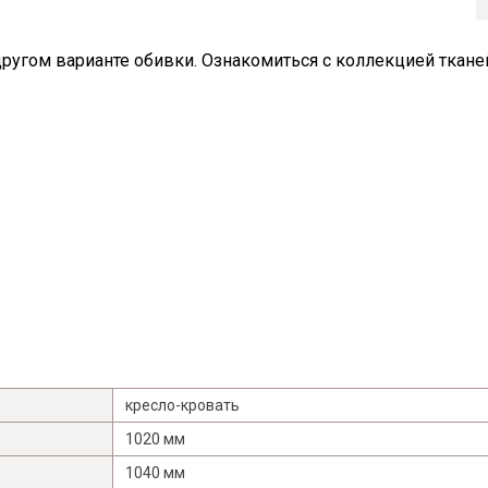
другом варианте обивки. Ознакомиться с коллекцией ткан
Я ознакомлен с
Политикой
в отношении
обработки персональных данных и
кресло-кровать
согласен на их обработку.
1020 мм
1040 мм