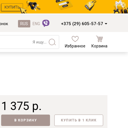
+375 (29) 605-57-57
онок
RUS
ENG
Избранное
Корзина
Кухни и фасады
Кухни под заказ
Кухни из готовых модулей
Распродажа остатков столешниц
Распродажа уценённых выставочных
образцов
1 375 р.
Наполнение кухонь
Деревообработка
В КОРЗИНУ
КУПИТЬ В 1 КЛИК