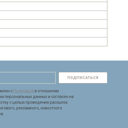
ПОДПИСАТЬСЯ
омлен с
Политикой
в отношении
ки персональных данных и согласен на
ботку с целью проведения рассылок
нгового, рекламного, новостного
а.