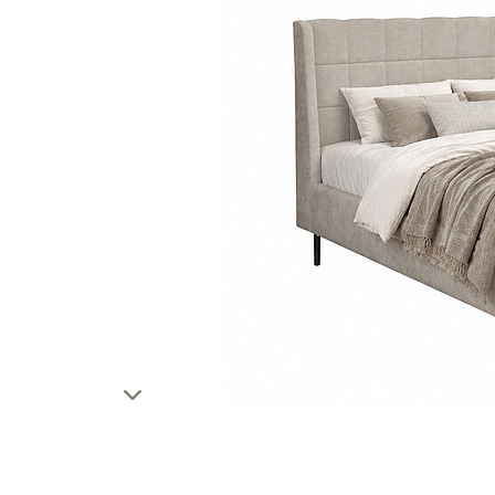
Тахты
Шкафы и
Кушетки/Мини диваны
Тумбы и
Банкетки
Столы
Мягкие кровати
Стулья
Зеркала,
Прочая продукция
Н