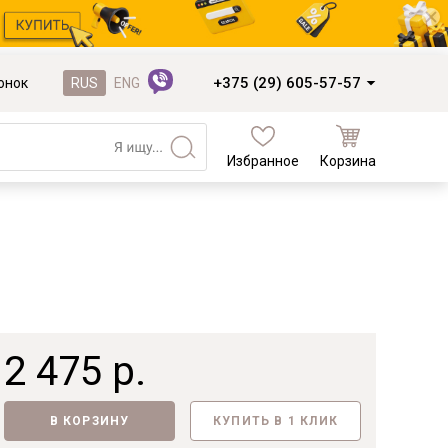
+375 (29) 605-57-57
онок
RUS
ENG
Избранное
Корзина
Кухни и фасады
Кухни под заказ
Кухни из готовых модулей
Распродажа остатков столешниц
Распродажа уценённых выставочных
образцов
2 475 р.
Наполнение кухонь
Деревообработка
В КОРЗИНУ
КУПИТЬ В 1 КЛИК