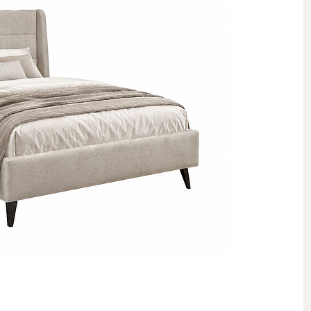
 стеллажи
 комоды
 полки, вешалки, подставки
овинки
Комнаты