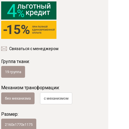
Фанера
Мебельный щит
Пиломатериалы
Гнутоклееные детали
Топливные брикеты
Щепа древесная
Связаться с менеджером
Коллекции
Группа ткани:
19 группа
Механизм трансформации:
без механизма
с механизмом
Размер:
2160х1770х1175