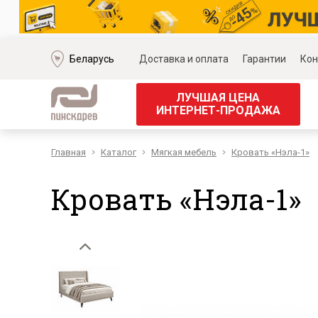
Беларусь
Доставка и оплата
Гарантии
Кон
ЛУЧШАЯ ЦЕНА
ИНТЕРНЕТ-ПРОДАЖА
Главная
Каталог
Мягкая мебель
Кровать «Нэла-1»
Мягкая мебель
Корпус
Наборы мягкой мебели
Наборы д
Кровать «Нэла-1»
Модульные диваны
Наборы д
Диваны «Премиум»
Наборы д
Диваны
Наборы 
Кожаные диваны
Наборы д
Угловые диваны
Наборы д
Прямые диваны
Обеденн
Кресла
Кровати 