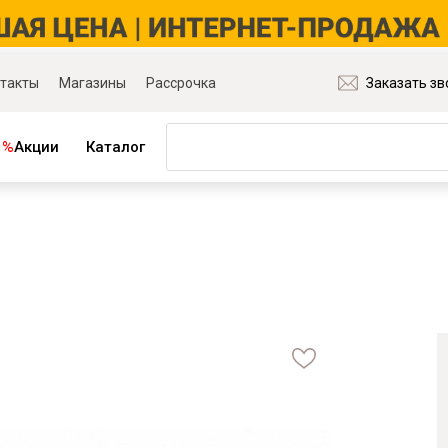
такты
Магазины
Рассрочка
Заказать зв
%
Акции
Каталог
ная мебель
Матрасы и товары для сна
ля гостиной
Матрасы
ля спальни
Распродажа матрасов
ля детской
Матрасы для диванов
для прихожей
Наматрасники
ля кабинета
Подушки
ля столовой
Плед
ые группы
Постельное бельё
и основания