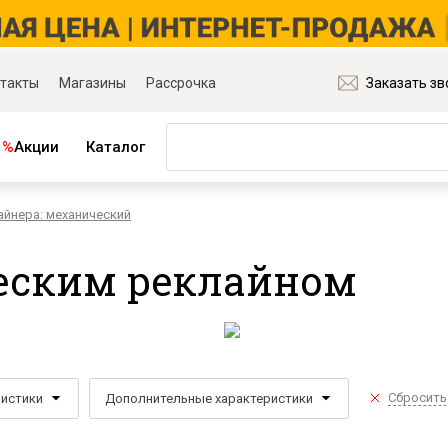
такты
Магазины
Рассрочка
Заказать зв
%
Акции
Каталог
айнера: механический
ная мебель
Матрасы и товары для сна
ля гостиной
Матрасы
ческим реклайном
ля спальни
Распродажа матрасов
ля детской
Матрасы для диванов
для прихожей
Наматрасники
ля кабинета
Подушки
ля столовой
Плед
Сбросить
ристики
Дополнительные характеристики
ые группы
Постельное бельё
и основания