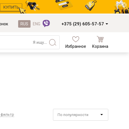
+375 (29) 605-57-57
онок
RUS
ENG
Избранное
Корзина
Кухни и фасады
Кухни под заказ
Кухни из готовых модулей
Распродажа остатков столешниц
Распродажа уценённых выставочных
образцов
Наполнение кухонь
 фильтр
По популярности
Деревообработка