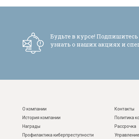
Тахты
Шкафы и
Цена, р
Длина (мм)
Ширина
Тип
Основно
Кушетки/Мини диваны
Тумбы и
Банкетки
Столы
—
—
Выберите
Выбе
Мягкие кровати
Стулья
Зеркала,
Механизм трансформации
Механиз
Будьте в курсе! Подпишитесь
0
21446
0
4300
0
узнать о наших акциях и сп
Выберите
Выбе
ПОДОБРАТЬ
Прочая продукция
Н
О компании
Контакты
История компании
Политика к
Награды
Рассрочка
Профилактика киберпреступности
Управление