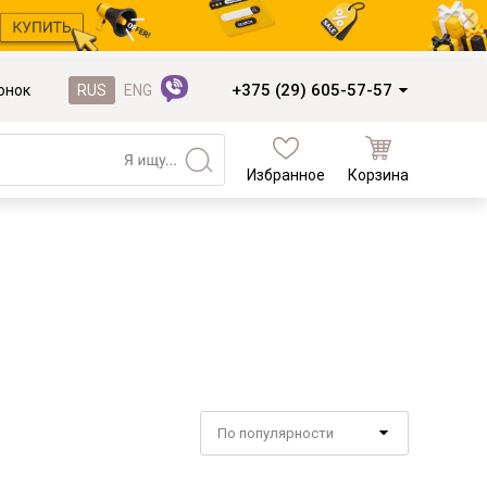
+375 (29) 605-57-57
онок
RUS
ENG
Избранное
Корзина
Кухни и фасады
Кухни под заказ
Кухни из готовых модулей
Распродажа остатков столешниц
Распродажа уценённых выставочных
образцов
Наполнение кухонь
По популярности
Деревообработка