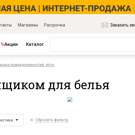
такты
Магазины
Рассрочка
Заказать зв
%
Акции
Каталог
льных принадлежностей: есть
ная мебель
Матрасы и товары для сна
ля гостиной
Матрасы
ящиком для белья
ля спальни
Распродажа матрасов
ля детской
Матрасы для диванов
для прихожей
Наматрасники
ля кабинета
Подушки
ля столовой
Плед
Сбросить фильтр
ристики
ые группы
Постельное бельё
и основания