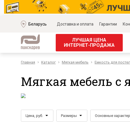
Беларусь
Доставка и оплата
Гарантии
Кон
ЛУЧШАЯ ЦЕНА
ИНТЕРНЕТ-ПРОДАЖА
Главная
Каталог
Мягкая мебель
Емкость для посте
Мягкая мебель
Корпус
Наборы мягкой мебели
Наборы д
Мягкая мебель с 
Модульные диваны
Наборы д
Диваны «Премиум»
Наборы д
Диваны
Наборы 
Кожаные диваны
Наборы д
Угловые диваны
Наборы д
Цена, руб.
Размеры
Основные характе
Прямые диваны
Обеденн
Кресла
Кровати 