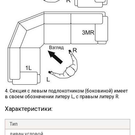
4. Секция с левым подлокотником (боковиной) имеет
Я ознакомлен с
Политикой
в отношении
в своем обозначении литеру L, с правым литеру R.
обработки персональных данных и
согласен на их обработку.
Характеристики:
Тип
диван угловой