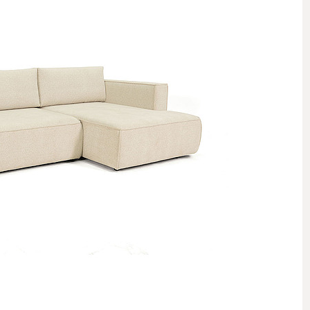
 стеллажи
 комоды
 полки, вешалки, подставки
овинки
Комнаты