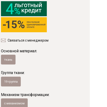
Фанера
Мебельный щит
Пиломатериалы
Гнутоклееные детали
Топливные брикеты
Щепа древесная
Связаться с менеджером
Коллекции
Основной материал:
ткань
Группа ткани:
19 группа
Механизм трансформации:
с механизмом