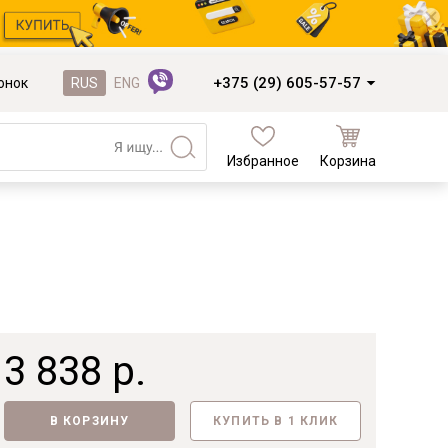
+375 (29) 605-57-57
онок
RUS
ENG
Избранное
Корзина
Кухни и фасады
Кухни под заказ
Кухни из готовых модулей
Распродажа остатков столешниц
Распродажа уценённых выставочных
образцов
3 838 р.
Наполнение кухонь
Деревообработка
В КОРЗИНУ
КУПИТЬ В 1 КЛИК