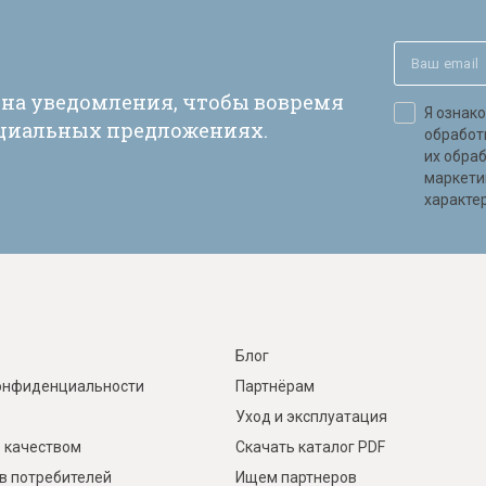
 на уведомления, чтобы вовремя
Я ознак
ециальных предложениях.
обработ
их обра
маркети
характер
Блог
онфиденциальности
Партнёрам
Уход и эксплуатация
 качеством
Скачать каталог PDF
в потребителей
Ищем партнеров