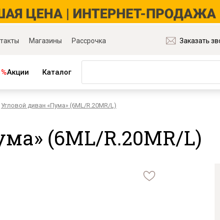
такты
Магазины
Рассрочка
Заказать зв
%
Акции
Каталог
Угловой диван «Пума» (6ML/R.20MR/L)
ная мебель
Матрасы и товары для сна
ля гостиной
Матрасы
ума» (6ML/R.20MR/L)
ля спальни
Распродажа матрасов
ля детской
Матрасы для диванов
для прихожей
Наматрасники
ля кабинета
Подушки
ля столовой
Плед
ые группы
Постельное бельё
и основания