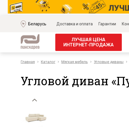
Беларусь
Доставка и оплата
Гарантии
Кон
ЛУЧШАЯ ЦЕНА
ИНТЕРНЕТ-ПРОДАЖА
Главная
Каталог
Мягкая мебель
Угловые диваны
Мягкая мебель
Корпус
Наборы мягкой мебели
Наборы д
Угловой диван «П
Модульные диваны
Наборы д
Диваны «Премиум»
Наборы д
Диваны
Наборы 
Кожаные диваны
Наборы д
Угловые диваны
Наборы д
Прямые диваны
Обеденн
Кресла
Кровати 