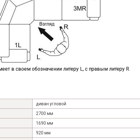
Я ознакомлен с
Политикой
в отношении
обработки персональных данных и
согласен на их обработку.
еет в своем обозначении литеру L, с правым литеру R.
диван угловой
2700 мм
1690 мм
920 мм