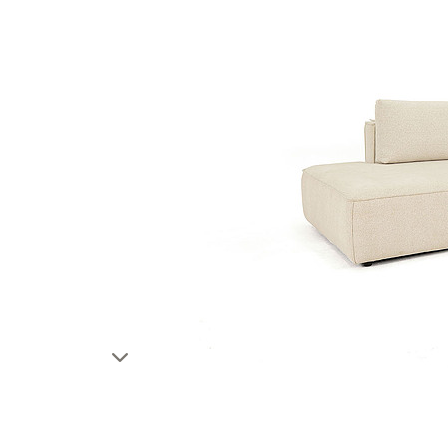
Тахты
Шкафы и
Кушетки/Мини диваны
Тумбы и
Банкетки
Столы
Мягкие кровати
Стулья
Зеркала,
Прочая продукция
Н