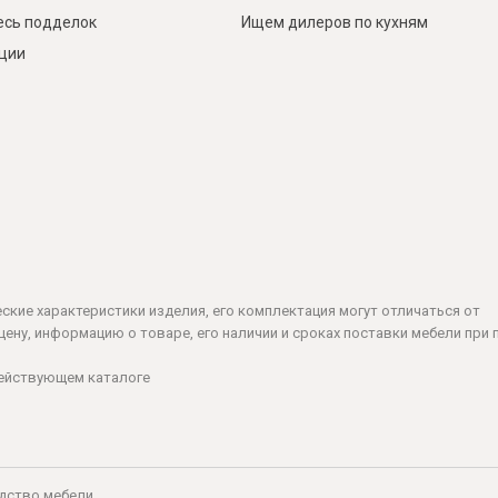
есь подделок
Ищем дилеров по кухням
кции
ческие характеристики изделия, его комплектация могут отличаться от
ену, информацию о товаре, его наличии и сроках поставки мебели при 
действующем каталоге
дство мебели.