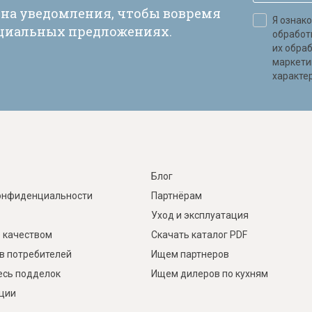
 на уведомления, чтобы вовремя
Я ознак
ециальных предложениях.
обработ
их обра
маркети
характер
Блог
онфиденциальности
Партнёрам
Уход и эксплуатация
 качеством
Скачать каталог PDF
в потребителей
Ищем партнеров
есь подделок
Ищем дилеров по кухням
кции