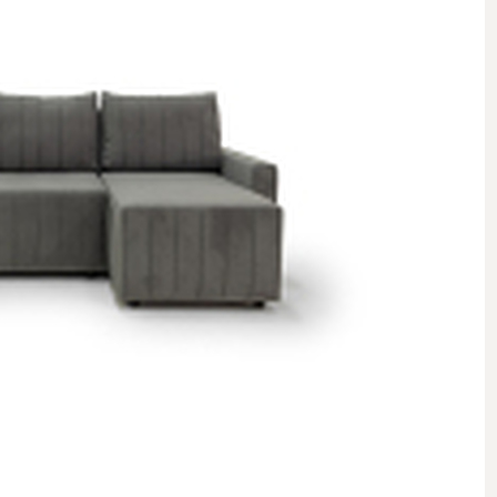
 стеллажи
 комоды
 полки, вешалки, подставки
овинки
Комнаты