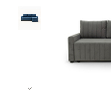
Тахты
Шкафы и
Кушетки/Мини диваны
Тумбы и
Банкетки
Столы
Мягкие кровати
Стулья
Зеркала,
Прочая продукция
Н