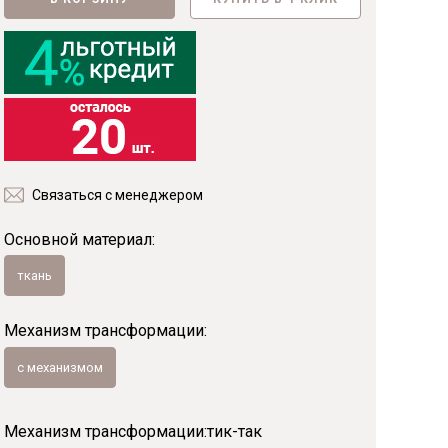
Фанера
Мебельный щит
Пиломатериалы
Гнутоклееные детали
Топливные брикеты
Щепа древесная
Коллекции
Связаться с менеджером
Основной материал:
ткань
Механизм трансформации:
с механизмом
Механизм трансформации:
тик-так