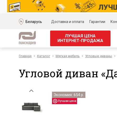
Беларусь
Доставка и оплата
Гарантии
Кон
ЛУЧШАЯ ЦЕНА
ИНТЕРНЕТ-ПРОДАЖА
Главная
Каталог
Мягкая мебель
Угловые диваны
Мягкая мебель
Корпус
Наборы мягкой мебели
Наборы д
Угловой диван «Да
Модульные диваны
Наборы д
Диваны «Премиум»
Наборы д
Диваны
Наборы 
Кожаные диваны
Наборы д
Экономия: 654 р.
Угловые диваны
Наборы д
Прямые диваны
Обеденн
Кресла
Кровати 