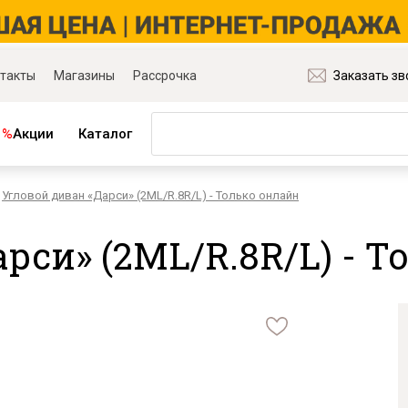
такты
Магазины
Рассрочка
Заказать зв
%
Акции
Каталог
Угловой диван «Дарси» (2ML/R.8R/L) - Только онлайн
ная мебель
Матрасы и товары для сна
ля гостиной
Матрасы
рси» (2ML/R.8R/L) - 
ля спальни
Распродажа матрасов
ля детской
Матрасы для диванов
для прихожей
Наматрасники
ля кабинета
Подушки
ля столовой
Плед
ые группы
Постельное бельё
и основания