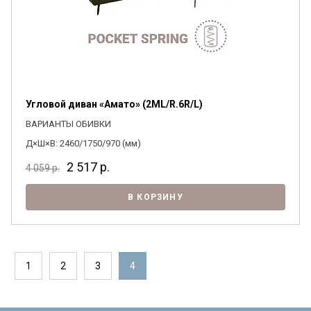
Угловой диван «Амато» (2ML/R.6R/L)
ВАРИАНТЫ ОБИВКИ
Д×Ш×В: 2460/1750/970 (мм)
2 517
р.
4 059
р.
В КОРЗИНУ
1
2
3
4