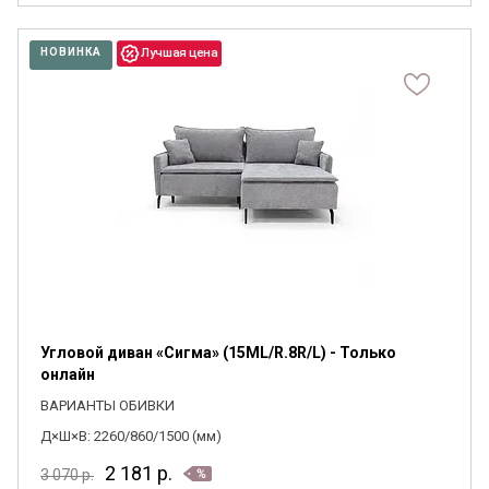
НОВИНКА
Я ознакомлен с
Политикой
в отношении
обработки персональных данных и
согласен на их обработку.
Угловой диван «Сигма» (15ML/R.8R/L) - Только
онлайн
ВАРИАНТЫ ОБИВКИ
Д×Ш×В: 2260/860/1500 (мм)
2 181
р.
3 070
р.