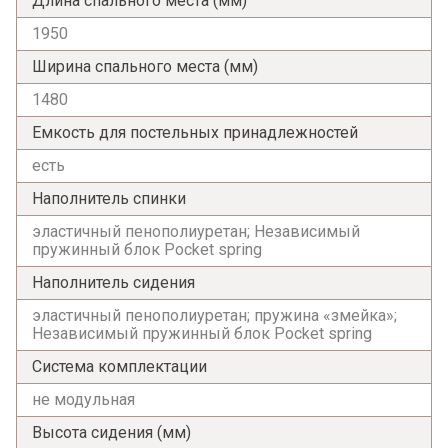
Длина спального места (мм)
1950
Ширина спального места (мм)
1480
Я ознакомлен с
Политикой
в отношении
Емкость для постельных принадлежностей
обработки персональных данных и
есть
согласен на их обработку.
Наполнитель спинки
эластичный пенополиуретан; Независимый
пружинный блок Pocket spring
Наполнитель сидения
эластичный пенополиуретан; пружина «змейка»;
Независимый пружинный блок Pocket spring
Система комплектации
не модульная
Высота сидения (мм)