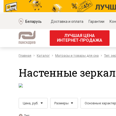
Беларусь
Доставка и оплата
Гарантии
Кон
ЛУЧШАЯ ЦЕНА
ИНТЕРНЕТ-ПРОДАЖА
Главная
Каталог
Матрасы и товары для сна
Тип: зе
Мягкая мебель
Корпус
Наборы мягкой мебели
Наборы д
Настенные зеркал
Модульные диваны
Наборы д
Диваны «Премиум»
Наборы д
Диваны
Наборы 
Кожаные диваны
Наборы д
Угловые диваны
Наборы д
Цена, руб.
Размеры
Основные характе
Прямые диваны
Обеденн
Кресла
Кровати 
Тип: