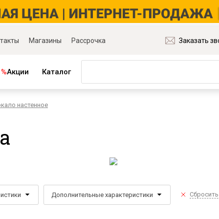
такты
Магазины
Рассрочка
Заказать зв
%
Акции
Каталог
ркало настенное
ная мебель
Матрасы и товары для сна
ля гостиной
Матрасы
а
ля спальни
Распродажа матрасов
ля детской
Матрасы для диванов
для прихожей
Наматрасники
ля кабинета
Подушки
ля столовой
Плед
Сбросить
ристики
Дополнительные характеристики
ые группы
Постельное бельё
и основания