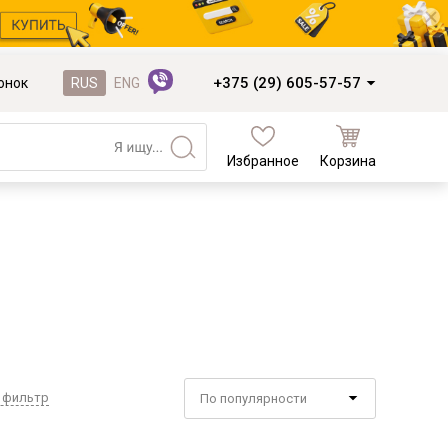
+375 (29) 605-57-57
онок
RUS
ENG
Избранное
Корзина
Кухни и фасады
Кухни под заказ
Кухни из готовых модулей
Распродажа остатков столешниц
Распродажа уценённых выставочных
образцов
Наполнение кухонь
 фильтр
По популярности
Деревообработка