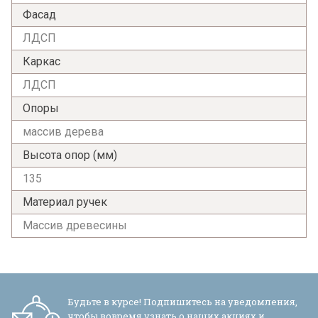
Фасад
ЛДСП
Каркас
ЛДСП
Опоры
массив дерева
Я ознакомлен с
Политикой
в отношении
Высота опор (мм)
обработки персональных данных и
135
согласен на их обработку.
Материал ручек
Массив древесины
Будьте в курсе! Подпишитесь на уведомления,
чтобы вовремя узнать о наших акциях и