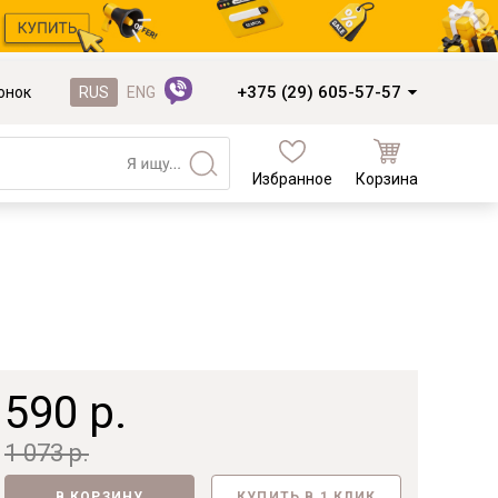
+375 (29) 605-57-57
онок
RUS
ENG
Избранное
Корзина
Кухни и фасады
Кухни под заказ
Кухни из готовых модулей
Распродажа остатков столешниц
Распродажа уценённых выставочных
образцов
590 р.
Наполнение кухонь
1 073 р.
Деревообработка
В КОРЗИНУ
КУПИТЬ В 1 КЛИК