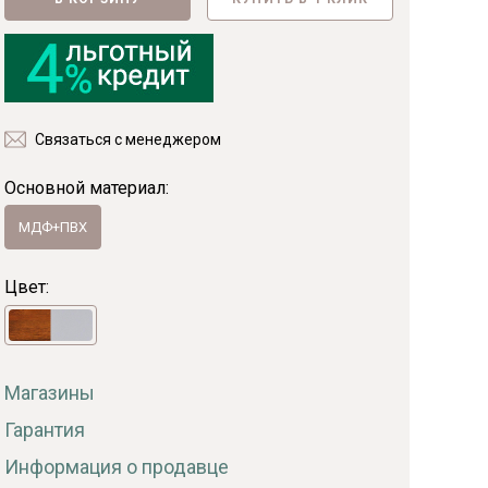
Фанера
Мебельный щит
Пиломатериалы
Гнутоклееные детали
Топливные брикеты
Щепа древесная
Связаться с менеджером
Основной материал:
Коллекции
МДФ+ПВХ
Цвет:
Магазины
Гарантия
Информация о продавце