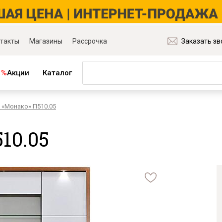
такты
Магазины
Рассрочка
Заказать зв
%
Акции
Каталог
 «Монако» П510.05
ная мебель
Матрасы и товары для сна
ля гостиной
Матрасы
10.05
ля спальни
Распродажа матрасов
ля детской
Матрасы для диванов
для прихожей
Наматрасники
ля кабинета
Подушки
ля столовой
Плед
ые группы
Постельное бельё
и основания