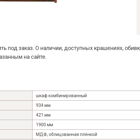
ь под заказ. О наличии, доступных крашениях, обив
казанным на сайте.
шкаф комбинированный
934 мм
421 мм
Я ознакомлен с
Политикой
в отношении
1900 мм
обработки персональных данных и
согласен на их обработку.
МДФ, облицованная плёнкой