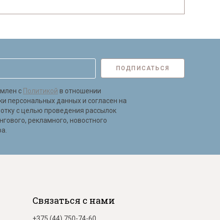
ПОДПИСАТЬСЯ
омлен с
Политикой
в отношении
ки персональных данных и согласен на
ботку с целью проведения рассылок
нгового, рекламного, новостного
а.
Связаться с нами
+375 (44) 750-74-60