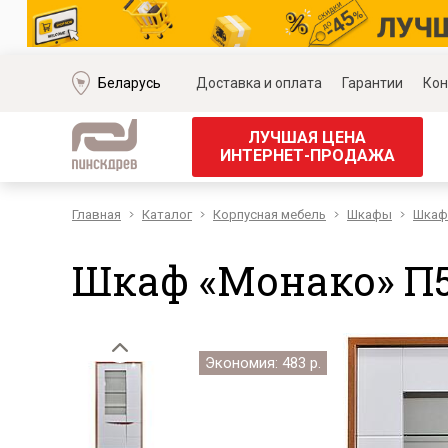
Беларусь
Доставка и оплата
Гарантии
Кон
ЛУЧШАЯ ЦЕНА
ИНТЕРНЕТ-ПРОДАЖА
Главная
Каталог
Корпусная мебель
Шкафы
Шкаф
Мягкая мебель
Корпус
Наборы мягкой мебели
Наборы д
Шкаф «Монако» П5
Модульные диваны
Наборы д
Диваны «Премиум»
Наборы д
Диваны
Наборы 
Кожаные диваны
Наборы д
Экономия: 483 р.
Угловые диваны
Наборы д
Прямые диваны
Обеденн
Кресла
Кровати 