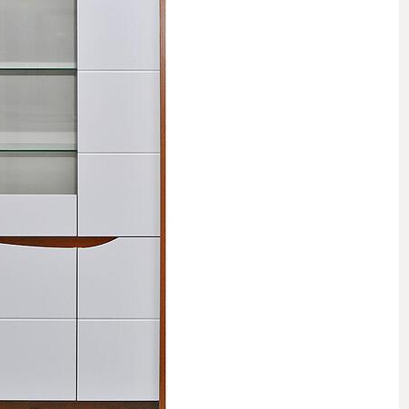
 стеллажи
 комоды
 полки, вешалки, подставки
овинки
Комнаты