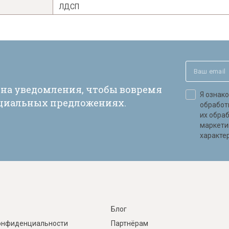
ЛДСП
 на уведомления, чтобы вовремя
Я ознак
ециальных предложениях.
обработ
их обра
маркети
характер
Блог
онфиденциальности
Партнёрам