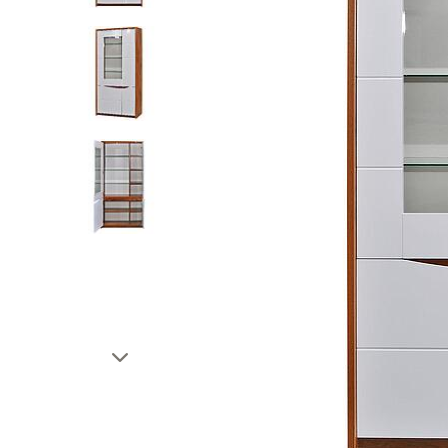
Тахты
Шкафы и
Кушетки/Мини диваны
Тумбы и
Банкетки
Столы
Мягкие кровати
Стулья
Зеркала,
Прочая продукция
Н