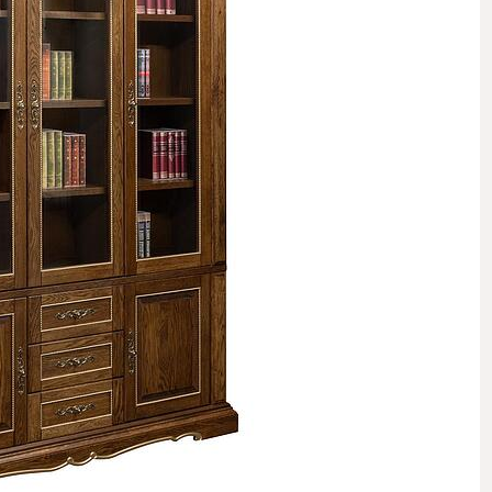
 стеллажи
 комоды
 полки, вешалки, подставки
овинки
Комнаты