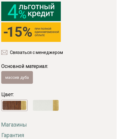
Фанера
Мебельный щит
Пиломатериалы
Гнутоклееные детали
Топливные брикеты
Щепа древесная
Связаться с менеджером
Коллекции
Основной материал:
массив дуба
Цвет:
Магазины
Гарантия