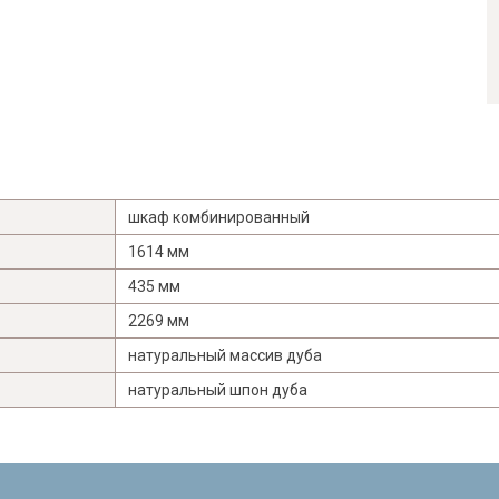
шкаф комбинированный
1614 мм
435 мм
2269 мм
натуральный массив дуба
Я ознакомлен с
Политикой
в отношении
обработки персональных данных и
натуральный шпон дуба
согласен на их обработку.