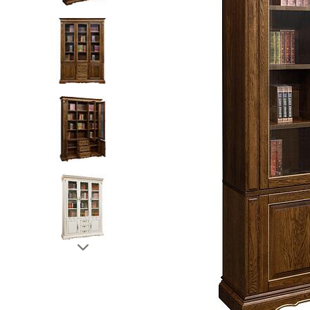
Тахты
Шкафы и
Кушетки/Мини диваны
Тумбы и
Банкетки
Столы
Мягкие кровати
Стулья
Зеркала,
Прочая продукция
Н