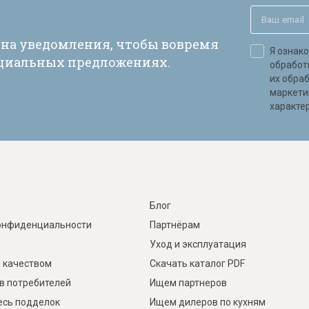
 на уведомления, чтобы вовремя
Я ознак
ециальных предложениях.
обработ
их обра
маркети
характер
Блог
онфиденциальности
Партнёрам
Уход и эксплуатация
 качеством
Скачать каталог PDF
в потребителей
Ищем партнеров
есь подделок
Ищем дилеров по кухням