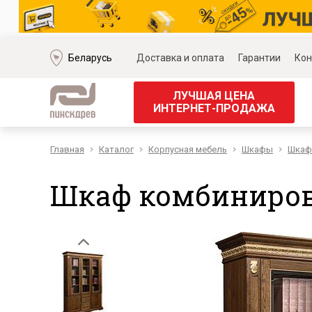
Беларусь
Доставка и оплата
Гарантии
Кон
ЛУЧШАЯ ЦЕНА
ИНТЕРНЕТ-ПРОДАЖА
Главная
Каталог
Корпусная мебель
Шкафы
Шкаф 
Мягкая мебель
Корпус
Наборы мягкой мебели
Наборы д
Шкаф комбинирова
Модульные диваны
Наборы д
Диваны «Премиум»
Наборы д
Диваны
Наборы 
Кожаные диваны
Наборы д
Угловые диваны
Наборы д
Прямые диваны
Обеденн
Кресла
Кровати 