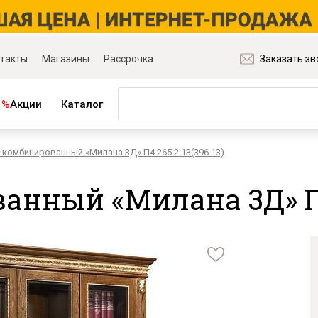
такты
Магазины
Рассрочка
Заказать зв
%
Акции
Каталог
комбинированный «Милана 3Д» П4.265.2.13(396.13)
ная мебель
Матрасы и товары для сна
ля гостиной
Матрасы
нный «Милана 3Д» П4.2
ля спальни
Распродажа матрасов
ля детской
Матрасы для диванов
для прихожей
Наматрасники
ля кабинета
Подушки
ля столовой
Плед
ые группы
Постельное бельё
и основания