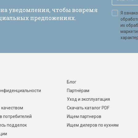
 на уведомления, чтобы вовремя
Я ознак
ециальных предложениях.
обработ
их обра
маркети
характер
Блог
онфиденциальности
Партнёрам
Уход и эксплуатация
 качеством
Скачать каталог PDF
в потребителей
Ищем партнеров
есь подделок
Ищем дилеров по кухням
кции