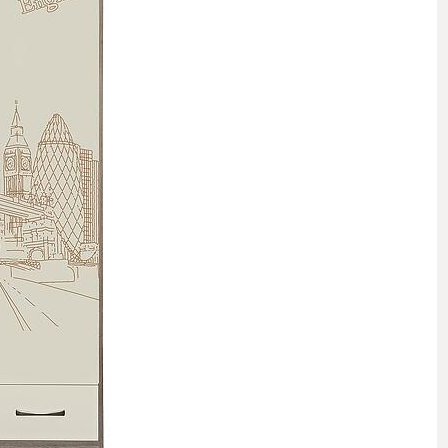
 стеллажи
 комоды
 полки, вешалки, подставки
овинки
Комнаты