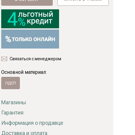
Фанера
Мебельный щит
Пиломатериалы
Гнутоклееные детали
Топливные брикеты
Щепа древесная
Коллекции
Связаться с менеджером
Основной материал:
ЛДСП
Магазины
Гарантия
Информация о продавце
Доставка и оплата