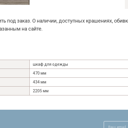
ь под заказ. О наличии, доступных крашениях, обив
казанным на сайте.
шкаф для одежды
470 мм
434 мм
Я ознакомлен с
Политикой
в отношении
2205 мм
обработки персональных данных и
согласен на их обработку.