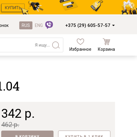
+375 (29) 605-57-57
онок
RUS
ENG
Избранное
Корзина
Кухни и фасады
Кухни под заказ
.04
Кухни из готовых модулей
Распродажа остатков столешниц
Распродажа уценённых выставочных
образцов
342 р.
Наполнение кухонь
462 р.
Деревообработка
В КОРЗИНУ
КУПИТЬ В 1 КЛИК