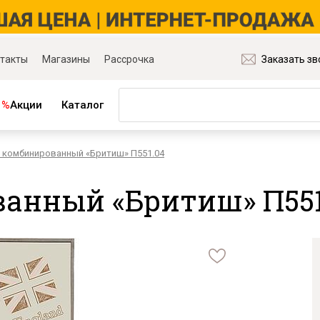
такты
Магазины
Рассрочка
Заказать зв
%
Акции
Каталог
 комбинированный «Бритиш» П551.04
ная мебель
Матрасы и товары для сна
ля гостиной
Матрасы
анный «Бритиш» П551
ля спальни
Распродажа матрасов
ля детской
Матрасы для диванов
для прихожей
Наматрасники
ля кабинета
Подушки
ля столовой
Плед
ые группы
Постельное бельё
и основания