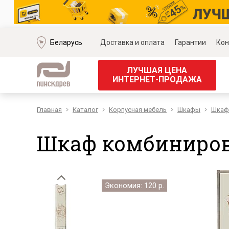
Беларусь
Доставка и оплата
Гарантии
Кон
ЛУЧШАЯ ЦЕНА
ИНТЕРНЕТ-ПРОДАЖА
Главная
Каталог
Корпусная мебель
Шкафы
Шкаф
Мягкая мебель
Корпус
Наборы мягкой мебели
Наборы д
Шкаф комбиниров
Модульные диваны
Наборы д
Диваны «Премиум»
Наборы д
Диваны
Наборы 
Кожаные диваны
Наборы д
Экономия: 120 р.
Угловые диваны
Наборы д
Прямые диваны
Обеденн
Кресла
Кровати 