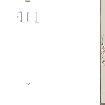
Тахты
Шкафы и
Кушетки/Мини диваны
Тумбы и
Банкетки
Столы
Мягкие кровати
Стулья
Зеркала,
Прочая продукция
Н