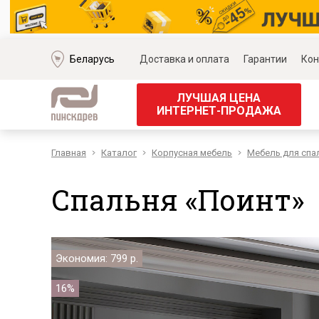
Беларусь
Доставка и оплата
Гарантии
Кон
ЛУЧШАЯ ЦЕНА
ИНТЕРНЕТ-ПРОДАЖА
Главная
Каталог
Корпусная мебель
Мебель для спа
Мягкая мебель
Корпус
Наборы мягкой мебели
Наборы д
Спальня «Поинт»
Модульные диваны
Наборы д
Диваны «Премиум»
Наборы д
Диваны
Наборы 
Кожаные диваны
Наборы д
Экономия: 799 р.
Угловые диваны
Наборы д
Прямые диваны
Обеденн
16%
Кресла
Кровати 