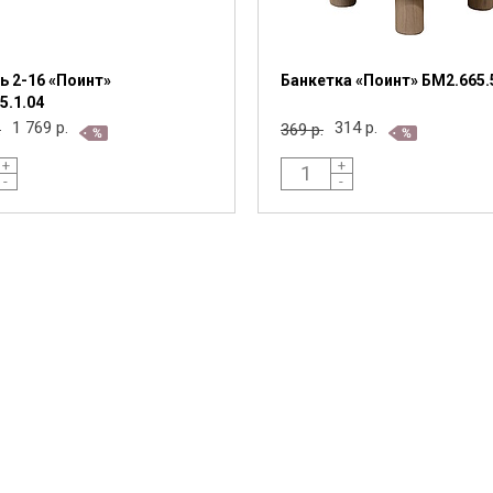
ь 2-16 «Поинт»
Банкетка «Поинт» БМ2.665.
5.1.04
1 769 р.
314 р.
.
369 р.
+
+
-
-