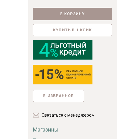
Фанера
Мебельный щит
В КОРЗИНУ
Пиломатериалы
Гнутоклееные детали
КУПИТЬ В 1 КЛИК
Топливные брикеты
Щепа древесная
Коллекции
В ИЗБРАННОЕ
Связаться с менеджером
Магазины