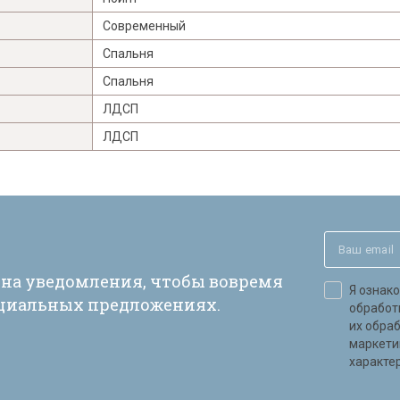
Современный
Спальня
Спальня
ЛДСП
ЛДСП
 на уведомления, чтобы вовремя
Я ознак
ециальных предложениях.
обработ
их обра
маркети
характер