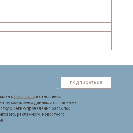
ПОДПИСАТЬСЯ
омлен с
Политикой
в отношении
ки персональных данных и согласен на
ботку с целью проведения рассылок
нгового, рекламного, новостного
а.