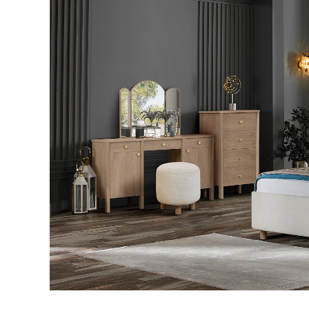
Тахты
Шкафы и
Кушетки/Мини диваны
Тумбы и
Банкетки
Столы
Мягкие кровати
Стулья
Зеркала,
Прочая продукция
Н