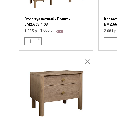
Стол туалетный «Поинт»
Кроват
БМ2.665.1.03
БМ2.66
1 000 р.
1 235 р.
2 081 р
+
-