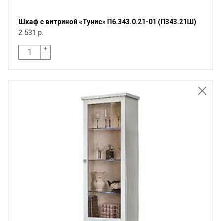
Шкаф с витриной «Тунис» П6.343.0.21-01 (П343.21Ш)
2 531 р.
+
-