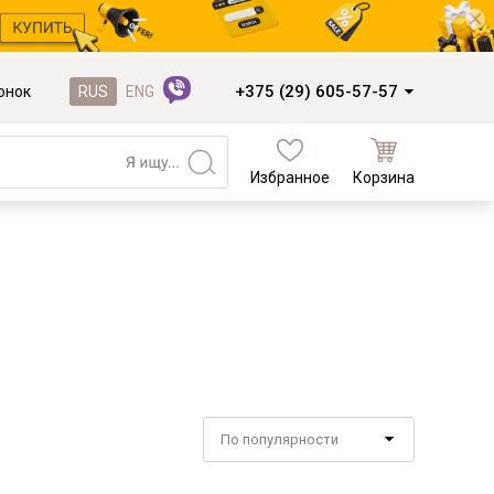
+375 (29) 605-57-57
онок
RUS
ENG
Избранное
Корзина
Кухни и фасады
Кухни под заказ
Кухни из готовых модулей
Распродажа остатков столешниц
Распродажа уценённых выставочных
образцов
Наполнение кухонь
По популярности
Деревообработка