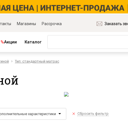
такты
Магазины
Рассрочка
Заказать зв
%
Акции
Каталог
тиной
Тип: стандартный матрас
ная мебель
Матрасы и товары для сна
ля гостиной
Матрасы
ной
ля спальни
Распродажа матрасов
ля детской
Матрасы для диванов
для прихожей
Наматрасники
ля кабинета
Подушки
ля столовой
Плед
Сбросить фильтр
ополнительные характеристики
ые группы
Постельное бельё
и основания