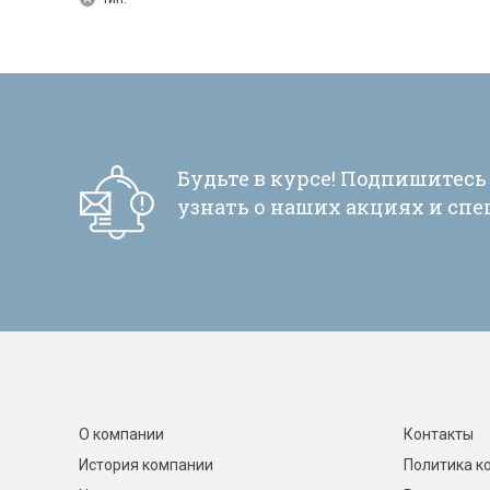
Тахты
Шкафы и
Цена, р
Тип
Цвет
Подсвет
Массив
Кушетки/Мини диваны
Тумбы и
Банкетки
Столы
—
Выберите
Выберите
Выбе
Выбе
Мягкие кровати
Стулья
Зеркала,
ПОДОБРАТЬ
0
24538
Будьте в курсе! Подпишитесь
ПОДОБРАТЬ
Прочая продукция
Н
узнать о наших акциях и сп
О компании
Контакты
История компании
Политика к