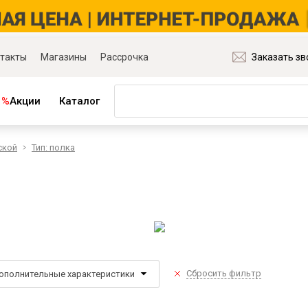
такты
Магазины
Рассрочка
Заказать зв
%
Акции
Каталог
ской
Тип: полка
ная мебель
Матрасы и товары для сна
ля гостиной
Матрасы
ля спальни
Распродажа матрасов
ля детской
Матрасы для диванов
для прихожей
Наматрасники
ля кабинета
Подушки
ля столовой
Плед
Сбросить фильтр
ополнительные характеристики
ые группы
Постельное бельё
и основания