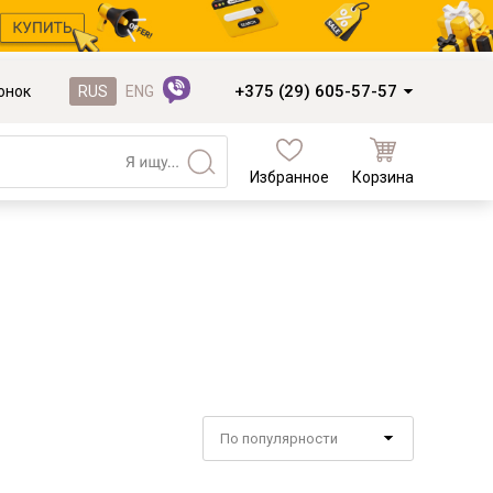
+375 (29) 605-57-57
онок
RUS
ENG
Избранное
Корзина
Кухни и фасады
Кухни под заказ
Кухни из готовых модулей
Распродажа остатков столешниц
Распродажа уценённых выставочных
образцов
Наполнение кухонь
По популярности
Деревообработка