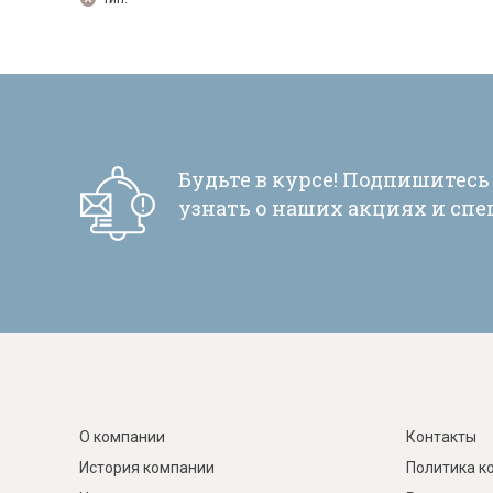
Тахты
Шкафы и
Цена, р
Тип
Цвет
Подсвет
Назначе
Кушетки/Мини диваны
Тумбы и
Банкетки
Столы
—
Выберите
Выберите
Выбе
Выбе
Мягкие кровати
Стулья
Зеркала,
ПОДОБРАТЬ
0
11024
Будьте в курсе! Подпишитесь
ПОДОБРАТЬ
Прочая продукция
Н
узнать о наших акциях и сп
О компании
Контакты
История компании
Политика к