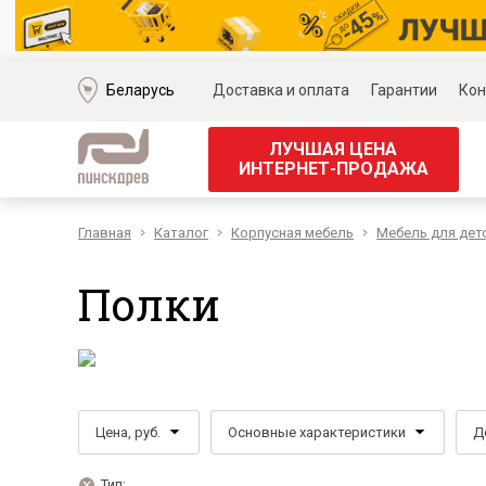
Беларусь
Доставка и оплата
Гарантии
Кон
ЛУЧШАЯ ЦЕНА
ИНТЕРНЕТ-ПРОДАЖА
Главная
Каталог
Корпусная мебель
Мебель для дет
Мягкая мебель
Корпус
Наборы мягкой мебели
Наборы д
Полки
Модульные диваны
Наборы д
Диваны «Премиум»
Наборы д
Диваны
Наборы 
Кожаные диваны
Наборы д
Угловые диваны
Наборы д
Цена, руб.
Основные характеристики
Д
Прямые диваны
Обеденн
Кресла
Кровати 
Тип: