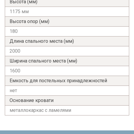
Высота (мм)
1175 мм
Высота опор (мм)
180
Длина спального места (мм)
2000
Ширина спального места (мм)
1600
Я ознакомлен с
Политикой
в отношении
обработки персональных данных и
Емкость для постельных принадлежностей
согласен на их обработку.
нет
Основание кровати
металлокаркас с ламелями