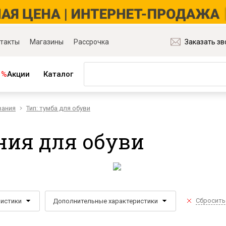
такты
Магазины
Рассрочка
Заказать зв
%
Акции
Каталог
вания
Тип: тумба для обуви
ная мебель
Матрасы и товары для сна
ля гостиной
Матрасы
ния для обуви
ля спальни
Распродажа матрасов
ля детской
Матрасы для диванов
для прихожей
Наматрасники
ля кабинета
Подушки
ля столовой
Плед
Сбросить
ристики
Дополнительные характеристики
ые группы
Постельное бельё
и основания