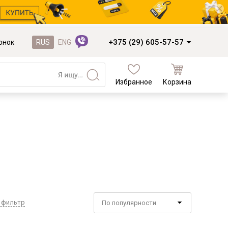
+375 (29) 605-57-57
онок
RUS
ENG
Избранное
Корзина
Кухни и фасады
Кухни под заказ
Кухни из готовых модулей
Распродажа остатков столешниц
Распродажа уценённых выставочных
образцов
Наполнение кухонь
 фильтр
По популярности
Деревообработка