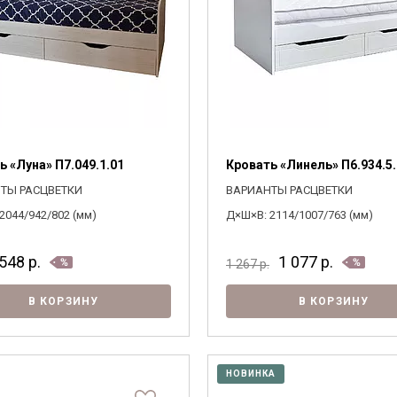
ь «Луна» П7.049.1.01
Кровать «Линель» П6.934.5
ТЫ РАСЦВЕТКИ
ВАРИАНТЫ РАСЦВЕТКИ
2044/942/802 (мм)
Д×Ш×В: 2114/1007/763 (мм)
548
р.
1 077
р.
1 267
р.
В КОРЗИНУ
В КОРЗИНУ
НОВИНКА