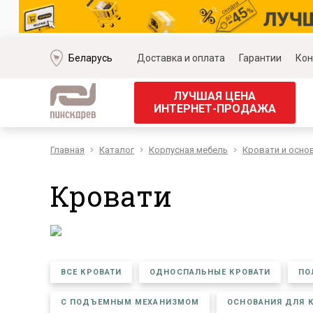
Беларусь
Доставка и оплата
Гарантии
Кон
ЛУЧШАЯ ЦЕНА
ИНТЕРНЕТ-ПРОДАЖА
Главная
Каталог
Корпусная мебель
Кровати и осно
Мягкая мебель
Корпус
Наборы мягкой мебели
Наборы д
Кровати
Модульные диваны
Наборы д
Диваны «Премиум»
Наборы д
Диваны
Наборы 
Кожаные диваны
Наборы д
Угловые диваны
Наборы д
ВСЕ КРОВАТИ
ОДНОСПАЛЬНЫЕ КРОВАТИ
ПО
Прямые диваны
Обеденн
Кресла
Кровати 
С ПОДЪЕМНЫМ МЕХАНИЗМОМ
ОСНОВАНИЯ ДЛЯ 