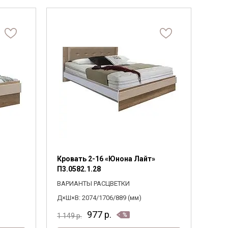
Кровать 2-16 «Юнона Лайт»
П3.0582.1.28
ВАРИАНТЫ РАСЦВЕТКИ
Д×Ш×В: 2074/1706/889 (мм)
977
р.
1 149
р.