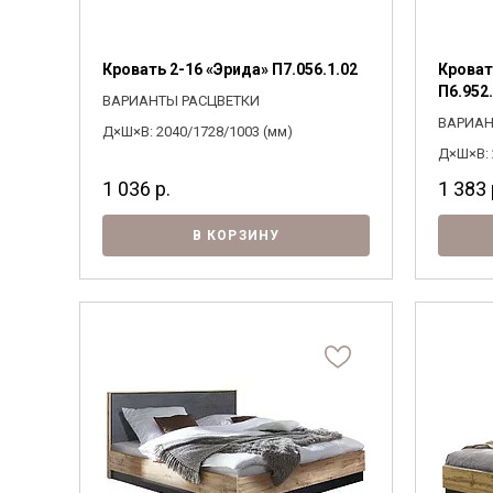
Кровать 2-16 «Эрида» П7.056.1.02
Кроват
П6.952.
ВАРИАНТЫ РАСЦВЕТКИ
ВАРИАН
Д×Ш×В: 2040/1728/1003 (мм)
Д×Ш×В: 
1 036
р.
1 383
В КОРЗИНУ