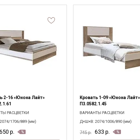
ь 2-16 «Юнона Лайт»
Кровать 1-09 «Юнона Лайт»
2.1.61
П3.0582.1.45
ТЫ РАСЦВЕТКИ
ВАРИАНТЫ РАСЦВЕТКИ
2074/1706/889 (мм)
Д×Ш×В: 2074/1006/890 (мм)
650
р.
633
р.
745
р.