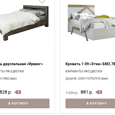
Я ознакомлен с
Политикой
в отношении
обработки персональных данных и
согласен на их обработку.
ь двуспальная «Ирвинг»
Кровать 1-09 «Этна» БМ2.78
ТЫ РАСЦВЕТКИ
ВАРИАНТЫ РАСЦВЕТКИ
41/960 (мм)
Д×Ш×В: 2047/1070/910 (мм)
828
р.
881
р.
1 036
р.
В КОРЗИНУ
В КОРЗИНУ