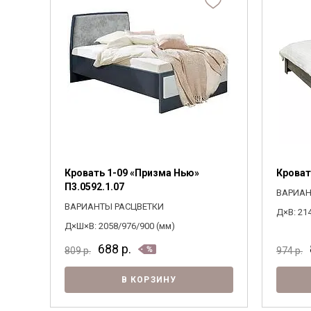
Кровать 1-09 «Призма Нью»
Кроват
П3.0592.1.07
ВАРИАН
ВАРИАНТЫ РАСЦВЕТКИ
Д×В: 21
Д×Ш×В: 2058/976/900 (мм)
688
р.
809
р.
974
р.
В КОРЗИНУ