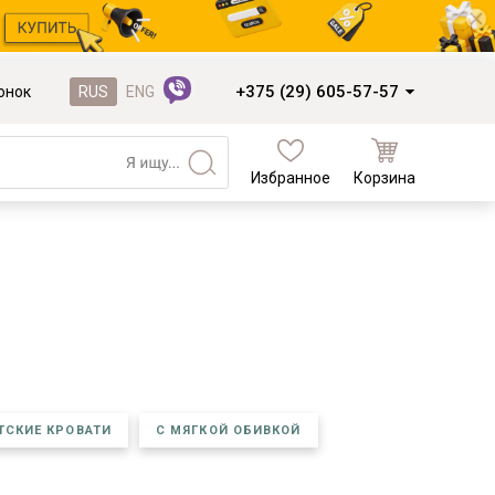
+375 (29) 605-57-57
онок
RUS
ENG
Избранное
Корзина
Кухни и фасады
Кухни под заказ
Кухни из готовых модулей
Распродажа остатков столешниц
Распродажа уценённых выставочных
образцов
Наполнение кухонь
ТСКИЕ КРОВАТИ
С МЯГКОЙ ОБИВКОЙ
Деревообработка