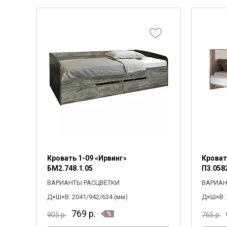
Кровать 1-09 «Ирвинг»
Кроват
БМ2.748.1.05
П3.058
ВАРИАНТЫ РАСЦВЕТКИ
ВАРИАН
Д×Ш×В: 2041/942/634 (мм)
Д×Ш×В: 
769
р.
905
р.
765
р.