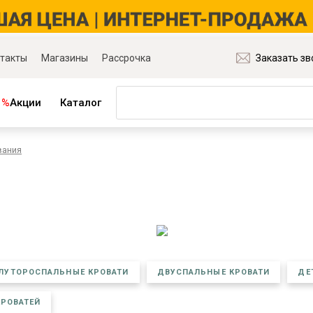
такты
Магазины
Рассрочка
Заказать зв
%
Акции
Каталог
вания
ная мебель
Матрасы и товары для сна
ля гостиной
Матрасы
ля спальни
Распродажа матрасов
ля детской
Матрасы для диванов
для прихожей
Наматрасники
ля кабинета
Подушки
ля столовой
Плед
ЛУТОРОСПАЛЬНЫЕ КРОВАТИ
ДВУСПАЛЬНЫЕ КРОВАТИ
ДЕ
ые группы
Постельное бельё
и основания
КРОВАТЕЙ