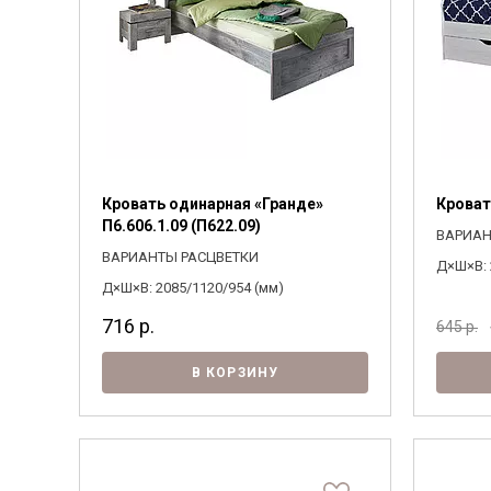
Кровать одинарная «Гранде»
Кроват
П6.606.1.09 (П622.09)
ВАРИАН
ВАРИАНТЫ РАСЦВЕТКИ
Д×Ш×В: 
Д×Ш×В: 2085/1120/954 (мм)
716
р.
645
р.
В КОРЗИНУ