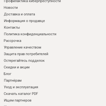
Профилактика киберпреступности
Новости
Доставка и оплата
Информация о продавце
Контакты
Политика конфиденциальности
Рассрочка
Управление качеством
Защита прав потребителей
Я ознакомлен с
Политикой
в отношении
обработки персональных данных и
Остерегайтесь подделок
согласен на их обработку.
Скидки и акции
Блог
Партнёрам
Уход и эксплуатация
Скачать каталог PDF
Ищем партнеров